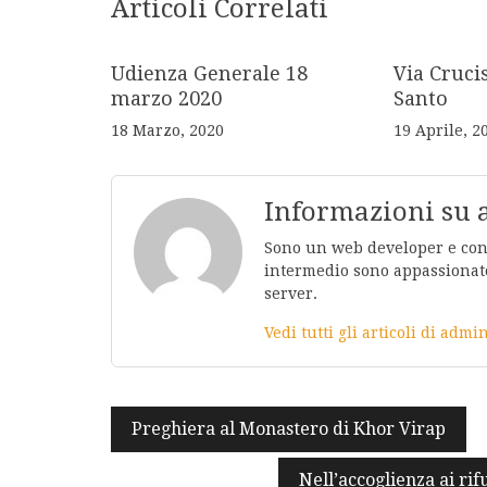
Articoli Correlati
Udienza Generale 18
Via Cruci
marzo 2020
Santo
18 Marzo, 2020
19 Aprile, 2
Informazioni su
Sono un web developer e conos
intermedio sono appassionato
server.
Vedi tutti gli articoli di adm
Navigazione
Preghiera al Monastero di Khor Virap
articoli
Nell’accoglienza ai rif