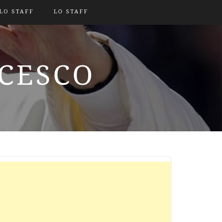
LO STAFF
LO STAFF
NCESCO