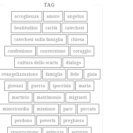
TAG
accoglienza
amore
angelus
beatitudini
carità
catechesi
catechesi sulla famiglia
chiesa
confessione
conversione
coraggio
cultura dello scarto
dialogo
evangelizzazione
famiglia
fede
gioia
giovani
guerra
ipocrisia
maria
martirio
matrimonio
migranti
misericordia
missione
pace
peccato
perdono
povertà
preghiera
resurrezione
salvezza
servizio