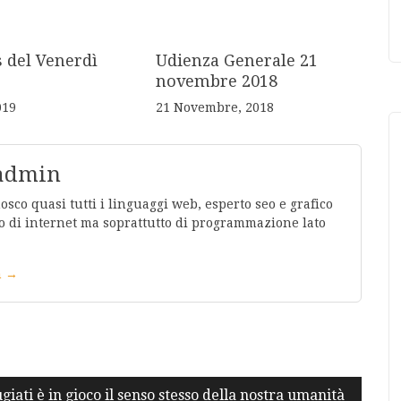
s del Venerdì
Udienza Generale 21
novembre 2018
019
21 Novembre, 2018
 admin
co quasi tutti i linguaggi web, esperto seo e grafico
 di internet ma soprattutto di programmazione lato
in →
ugiati è in gioco il senso stesso della nostra umanità