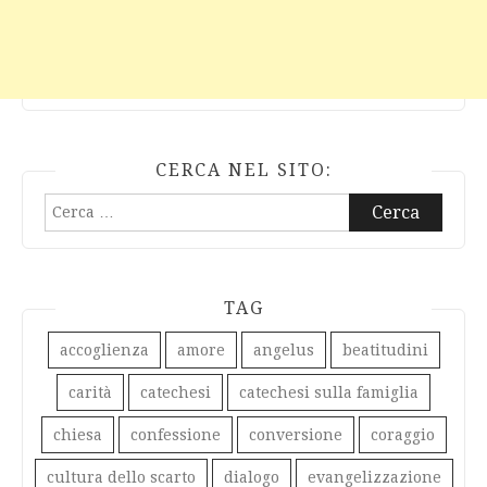
CERCA NEL SITO:
Ricerca
per:
TAG
accoglienza
amore
angelus
beatitudini
carità
catechesi
catechesi sulla famiglia
chiesa
confessione
conversione
coraggio
cultura dello scarto
dialogo
evangelizzazione