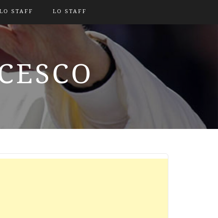
LO STAFF
LO STAFF
NCESCO