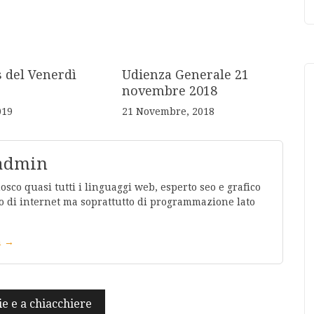
s del Venerdì
Udienza Generale 21
novembre 2018
019
21 Novembre, 2018
 admin
co quasi tutti i linguaggi web, esperto seo e grafico
 di internet ma soprattutto di programmazione lato
in →
ie e a chiacchiere