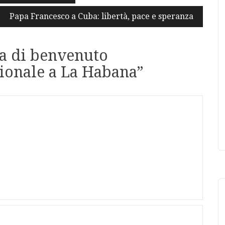
Papa Francesco a Cuba: libertà, pace e speranza
a di benvenuto
zionale a La Habana
”