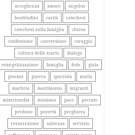
accoglienza
amore
angelus
beatitudini
carità
catechesi
catechesi sulla famiglia
chiesa
confessione
conversione
coraggio
cultura dello scarto
dialogo
evangelizzazione
famiglia
fede
gioia
giovani
guerra
ipocrisia
maria
martirio
matrimonio
migranti
misericordia
missione
pace
peccato
perdono
povertà
preghiera
resurrezione
salvezza
servizio