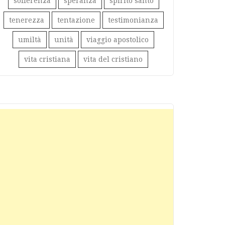
sofferenza
speranza
spirito santo
tenerezza
tentazione
testimonianza
umiltà
unità
viaggio apostolico
vita cristiana
vita del cristiano