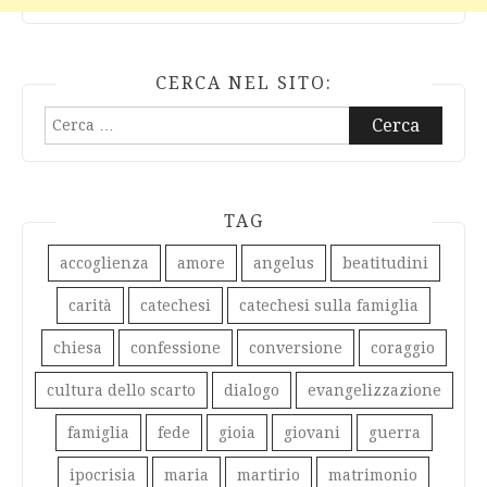
CERCA NEL SITO:
Ricerca
per:
TAG
accoglienza
amore
angelus
beatitudini
carità
catechesi
catechesi sulla famiglia
chiesa
confessione
conversione
coraggio
cultura dello scarto
dialogo
evangelizzazione
famiglia
fede
gioia
giovani
guerra
ipocrisia
maria
martirio
matrimonio