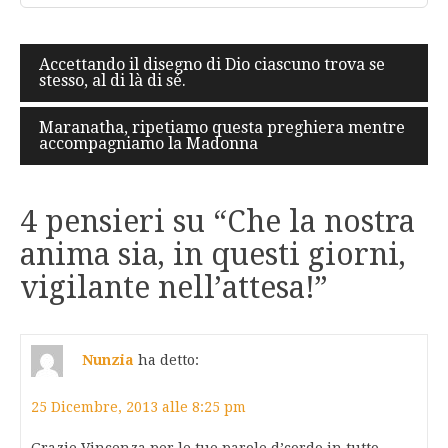
Navigazione
Accettando il disegno di Dio ciascuno trova se
stesso, al di là di sé.
articoli
Maranatha, ripetiamo questa preghiera mentre
accompagniamo la Madonna
4 pensieri su “
Che la nostra
anima sia, in questi giorni,
vigilante nell’attesa!
”
Nunzia
ha detto:
25 Dicembre, 2013 alle 8:25 pm