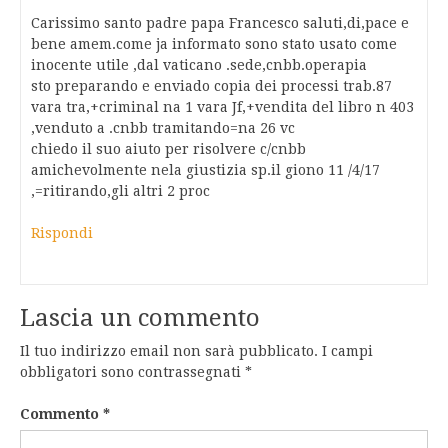
Carissimo santo padre papa Francesco saluti,di,pace e
bene amem.come ja informato sono stato usato come
inocente utile ,dal vaticano .sede,cnbb.operapia
sto preparando e enviado copia dei processi trab.87
vara tra,+criminal na 1 vara Jf,+vendita del libro n 403
,venduto a .cnbb tramitando=na 26 vc
chiedo il suo aiuto per risolvere c/cnbb
amichevolmente nela giustizia sp.il giono 11 /4/17
,=ritirando,gli altri 2 proc
Rispondi
Lascia un commento
Il tuo indirizzo email non sarà pubblicato.
I campi
obbligatori sono contrassegnati
*
Commento
*