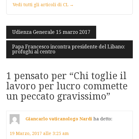
Vedi tutti gli articoli di CL →
Navigazione
Udienza Generale 15 marzo 2017
articoli
Papa Francesco incontra presidente del Libano:
profughi al centro
1 pensato per “
Chi toglie il
lavoro per lucro commette
un peccato gravissimo
”
Giancarlo vaticanologo Nardi
ha detto:
19 Marzo, 2017 alle 3:25 am