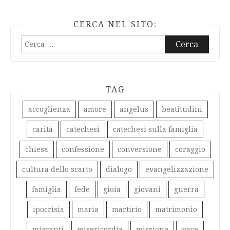
CERCA NEL SITO:
Ricerca
per:
TAG
accoglienza
amore
angelus
beatitudini
carità
catechesi
catechesi sulla famiglia
chiesa
confessione
conversione
coraggio
cultura dello scarto
dialogo
evangelizzazione
famiglia
fede
gioia
giovani
guerra
ipocrisia
maria
martirio
matrimonio
migranti
misericordia
missione
pace