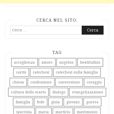
CERCA NEL SITO:
Ricerca
per:
TAG
accoglienza
amore
angelus
beatitudini
carità
catechesi
catechesi sulla famiglia
chiesa
confessione
conversione
coraggio
cultura dello scarto
dialogo
evangelizzazione
famiglia
fede
gioia
giovani
guerra
ipocrisia
maria
martirio
matrimonio