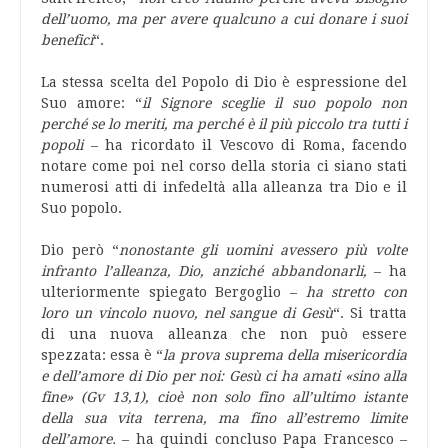
dell’uomo, ma per avere qualcuno a cui donare i suoi
benefici
“.
La stessa scelta del Popolo di Dio è espressione del
Suo amore: “
il Signore sceglie il suo popolo non
perché se lo meriti, ma perché è il più piccolo tra tutti i
popoli
– ha ricordato il Vescovo di Roma, facendo
notare come poi nel corso della storia ci siano stati
numerosi atti di infedeltà alla alleanza tra Dio e il
Suo popolo.
Dio però “
nonostante gli uomini avessero più volte
infranto l’alleanza, Dio, anziché abbandonarli,
– ha
ulteriormente spiegato Bergoglio –
ha stretto con
loro un vincolo nuovo, nel sangue di Gesù
“. Si tratta
di una nuova alleanza che non può essere
spezzata: essa è “
la prova suprema della misericordia
e dell’amore di Dio per noi: Gesù ci ha amati «sino alla
fine» (Gv 13,1), cioè non solo fino all’ultimo istante
della sua vita terrena, ma fino all’estremo limite
dell’amore.
– ha quindi concluso Papa Francesco –