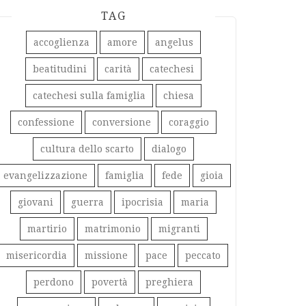
TAG
accoglienza
amore
angelus
beatitudini
carità
catechesi
catechesi sulla famiglia
chiesa
confessione
conversione
coraggio
cultura dello scarto
dialogo
evangelizzazione
famiglia
fede
gioia
giovani
guerra
ipocrisia
maria
martirio
matrimonio
migranti
misericordia
missione
pace
peccato
perdono
povertà
preghiera