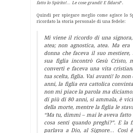
fatto lo Spirito!… Le cose grandi! E fidarsi
“.
Quindi per spiegare meglio come agisce lo Sp
ricordato la storia personale di una fedele:
Mi viene il ricordo di una signora,
atea; non agnostica, atea. Ma era
donna che faceva il suo mestiere, 
sua figlia incontrò Gesù Cristo, 
convertì e faceva una vita cristia
tua scelta, figlia. Vai avanti! Io non
anni, la figlia era cattolica convin
non mi piace la parola ma diciamo
di più di 80 anni, si ammala, è vic
della morte, mentre la figlia le stav
“Ma tu, dimmi – mai le aveva fatto
cosa senti quando preghi?”. E la 
parlava a Dio, al Signore… Così 