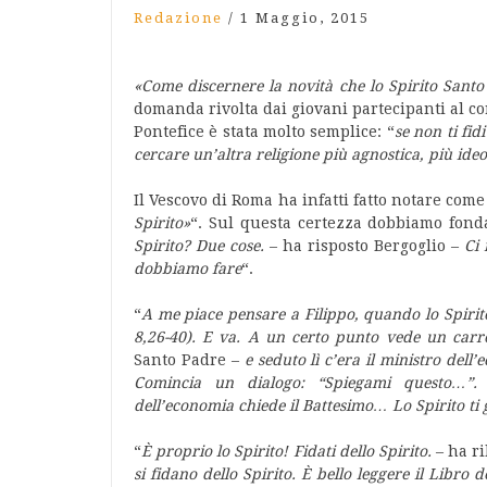
Redazione
/
1 Maggio, 2015
«Come discernere la novità che lo Spirito Santo
domanda rivolta dai giovani partecipanti al co
Pontefice è stata molto semplice: “
se non ti fid
cercare un’altra religione più agnostica, più ideo
Il Vescovo di Roma ha infatti fatto notare come
Spirito»
“. Sul questa certezza dobbiamo fonda
Spirito? Due cose.
– ha risposto Bergoglio –
Ci 
dobbiamo fare
“.
“
A me piace pensare a Filippo, quando lo Spirito 
8,26-40). E va. A un certo punto vede un carr
Santo Padre –
e seduto lì c’era il ministro dell
Comincia un dialogo: “Spiegami questo…”.
dell’economia chiede il Battesimo… Lo Spirito ti
“
È proprio lo Spirito! Fidati dello Spirito.
– ha ri
si fidano dello Spirito. È bello leggere il Libro 