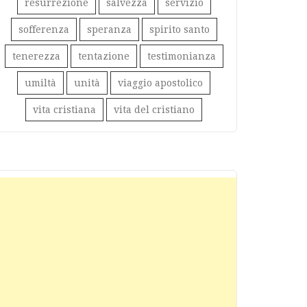
resurrezione
salvezza
servizio
sofferenza
speranza
spirito santo
tenerezza
tentazione
testimonianza
umiltà
unità
viaggio apostolico
vita cristiana
vita del cristiano