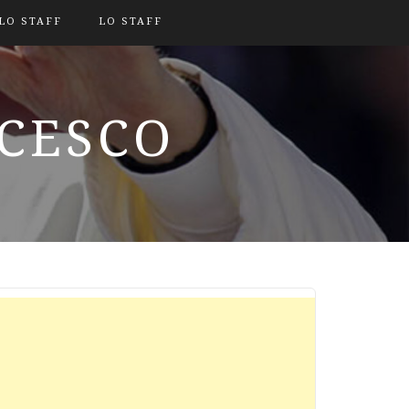
LO STAFF
LO STAFF
NCESCO