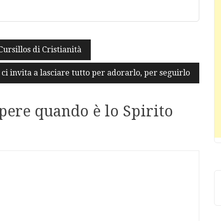
rsillos di Cristianità
 ci invita a lasciare tutto per adorarlo, per seguirlo
pere quando è lo Spirito