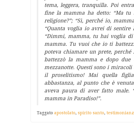
tema, leggera, tranquilla. Poi ent
fine la mamma ha detto: “Ma tu se
religione?”; “Sì, perché io, mamm
“Quanta voglia io avrei di sentire lo
“Dimmi, mamma, tu hai voglia di q
mamma. Tu vuoi che io ti battezzi
poteva chiamare un prete, perché 
battezzò la mamma e dopo due 
mezzanotte. Questi sono i miracoli d
il proselitismo! Mai quella figli
abbastanza, al punto che è venuta
aveva paura di aver fatto male. “
mamma in Paradiso!”.
Taggato
apostolato
,
spirito santo
,
testimonian