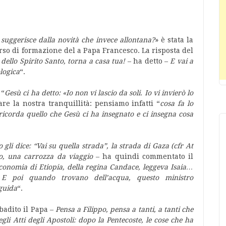
 suggerisce dalla novità che invece allontana?
» è stata la
rso di formazione del a Papa Francesco. La risposta del
i dello Spirito Santo, torna a casa tua!
– ha detto –
E vai a
logica
“.
 “
Gesù ci ha detto: «Io non vi lascio da soli. Io vi invierò lo
re la nostra tranquillità: pensiamo infatti “
cosa fa lo
ricorda quello che Gesù ci ha insegnato e ci insegna cosa
gli dice: “Vai su quella strada”, la strada di Gaza (cfr At
o, una carrozza da viaggio
– ha quindi commentato il
’economia di Etiopia, della regina Candace, leggeva Isaia…
 E poi quando trovano dell’acqua, questo ministro
 guida
“.
badito il Papa –
Pensa a Filippo, pensa a tanti, a tanti che
degli Atti degli Apostoli: dopo la Pentecoste, le cose che ha