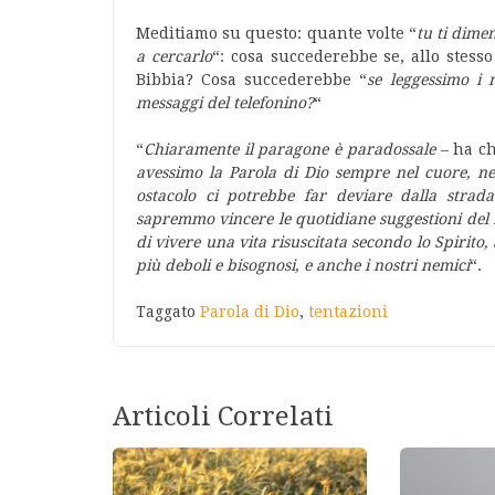
Meditiamo su questo: quante volte “
tu ti dimen
a cercarlo
“: cosa succederebbe se, allo stes
Bibbia? Cosa succederebbe “
se leggessimo i 
messaggi del telefonino?
“
“
Chiaramente il paragone è paradossale
– ha ch
avessimo la Parola di Dio sempre nel cuore, n
ostacolo ci potrebbe far deviare dalla strad
sapremmo vincere le quotidiane suggestioni del m
di vivere una vita risuscitata secondo lo Spirito,
più deboli e bisognosi, e anche i nostri nemici
“.
Taggato
Parola di Dio
,
tentazioni
Articoli Correlati