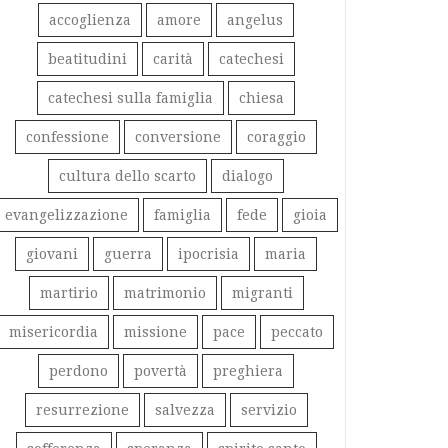
accoglienza
amore
angelus
beatitudini
carità
catechesi
catechesi sulla famiglia
chiesa
confessione
conversione
coraggio
cultura dello scarto
dialogo
evangelizzazione
famiglia
fede
gioia
giovani
guerra
ipocrisia
maria
martirio
matrimonio
migranti
misericordia
missione
pace
peccato
perdono
povertà
preghiera
resurrezione
salvezza
servizio