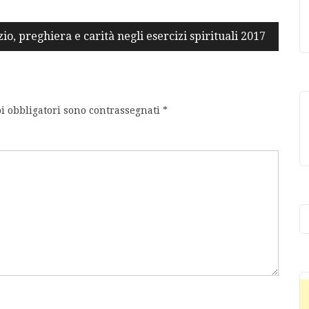
zio, preghiera e carità negli esercizi spirituali 2017
i obbligatori sono contrassegnati
*