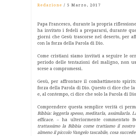
Redazione
/
5 Marzo, 2017
Papa Francesco, durante la propria riflessione
ha invitato i fedeli a prepararsi, durante q
giorni che Gesù trascorse nel deserto, per af
con la forza della Parola di Dio.
Come cristiani siamo invitati a seguire le or
periodo delle tentazioni del maligno, non u
scese a compromessi.
Gesù, per affrontare il combattimento spirit
forza della Parola di Dio. Questo ci dice che l
e, al contempo, ci dice che solo la Parola di Di
Comprendere questa semplice verità ci perme
Bibbia: leggerla spesso, meditarla, assimilarla. L
efficace.
– ha ulteriormente commentato B
trattassimo la Bibbia come trattiamo il nostro
almeno il piccolo Vangelo tascabile, cosa succed