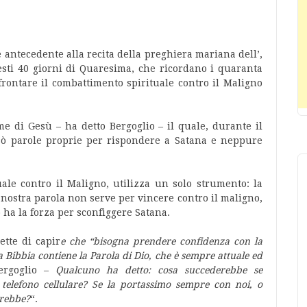
 antecedente alla recita della preghiera mariana dell’,
uesti 40 giorni di Quaresima, che ricordano i quaranta
frontare il combattimento spirituale contro il Maligno
me di Gesù – ha detto Bergoglio – il quale, durante il
sò parole proprie per rispondere a Satana e neppure
uale contro il Maligno, utilizza un solo strumento: la
a nostra parola non serve per vincere contro il maligno,
o ha la forza per sconfiggere Satana.
tte di capir
e che “bisogna prendere confidenza con la
a Bibbia contiene la Parola di Dio, che è sempre attuale ed
ergoglio –
Qualcuno ha detto: cosa succederebbe se
 telefono cellulare? Se la portassimo sempre con noi, o
erebbe?
“.