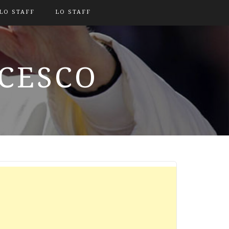
LO STAFF
LO STAFF
NCESCO