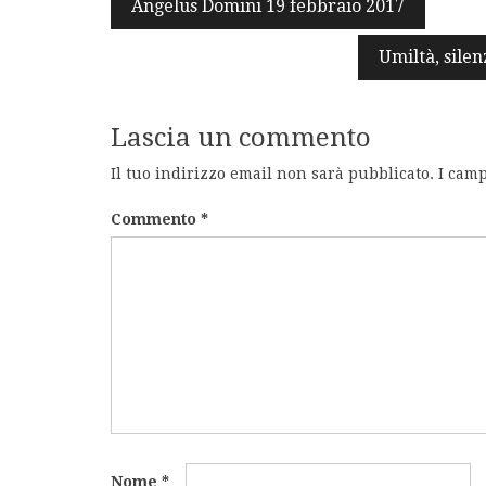
Navigazione
Angelus Domini 19 febbraio 2017
articoli
Umiltà, silen
Lascia un commento
Il tuo indirizzo email non sarà pubblicato.
I camp
Commento
*
Nome
*