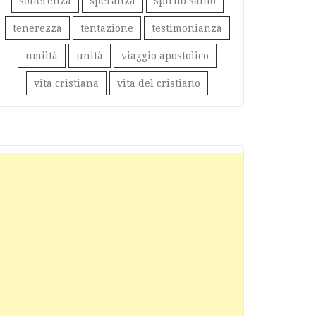
sofferenza
speranza
spirito santo
tenerezza
tentazione
testimonianza
umiltà
unità
viaggio apostolico
vita cristiana
vita del cristiano