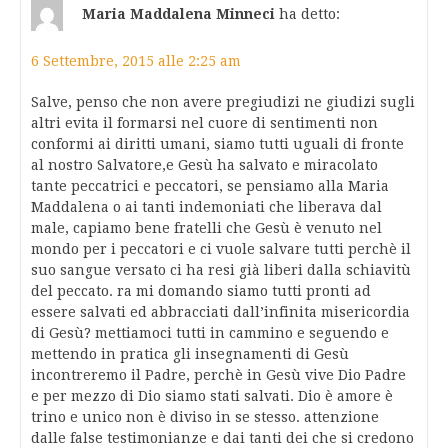
Maria Maddalena Minneci
ha detto:
6 Settembre, 2015 alle 2:25 am
Salve, penso che non avere pregiudizi ne giudizi sugli
altri evita il formarsi nel cuore di sentimenti non
conformi ai diritti umani, siamo tutti uguali di fronte
al nostro Salvatore,e Gesù ha salvato e miracolato
tante peccatrici e peccatori, se pensiamo alla Maria
Maddalena o ai tanti indemoniati che liberava dal
male, capiamo bene fratelli che Gesù è venuto nel
mondo per i peccatori e ci vuole salvare tutti perchè il
suo sangue versato ci ha resi già liberi dalla schiavitù
del peccato. ra mi domando siamo tutti pronti ad
essere salvati ed abbracciati dall’infinita misericordia
di Gesù? mettiamoci tutti in cammino e seguendo e
mettendo in pratica gli insegnamenti di Gesù
incontreremo il Padre, perchè in Gesù vive Dio Padre
e per mezzo di Dio siamo stati salvati. Dio è amore è
trino e unico non è diviso in se stesso. attenzione
dalle false testimonianze e dai tanti dei che si credono