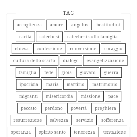
TAG
accoglienza
amore
angelus
beatitudini
carità
catechesi
catechesi sulla famiglia
chiesa
confessione
conversione
coraggio
cultura dello scarto
dialogo
evangelizzazione
famiglia
fede
gioia
giovani
guerra
ipocrisia
maria
martirio
matrimonio
migranti
misericordia
missione
pace
peccato
perdono
povertà
preghiera
resurrezione
salvezza
servizio
sofferenza
speranza
spirito santo
tenerezza
tentazione