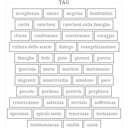
TAG
accoglienza
amore
angelus
beatitudini
carità
catechesi
catechesi sulla famiglia
chiesa
confessione
conversione
coraggio
cultura dello scarto
dialogo
evangelizzazione
famiglia
fede
gioia
giovani
guerra
ipocrisia
maria
martirio
matrimonio
migranti
misericordia
missione
pace
peccato
perdono
povertà
preghiera
resurrezione
salvezza
servizio
sofferenza
speranza
spirito santo
tenerezza
tentazione
testimonianza
umiltà
unità