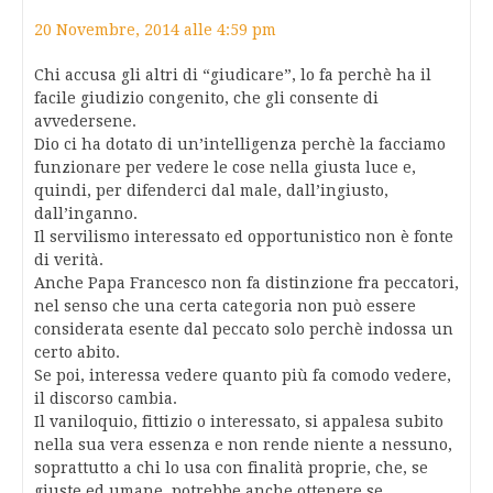
20 Novembre, 2014 alle 4:59 pm
Chi accusa gli altri di “giudicare”, lo fa perchè ha il
facile giudizio congenito, che gli consente di
avvedersene.
Dio ci ha dotato di un’intelligenza perchè la facciamo
funzionare per vedere le cose nella giusta luce e,
quindi, per difenderci dal male, dall’ingiusto,
dall’inganno.
Il servilismo interessato ed opportunistico non è fonte
di verità.
Anche Papa Francesco non fa distinzione fra peccatori,
nel senso che una certa categoria non può essere
considerata esente dal peccato solo perchè indossa un
certo abito.
Se poi, interessa vedere quanto più fa comodo vedere,
il discorso cambia.
Il vaniloquio, fittizio o interessato, si appalesa subito
nella sua vera essenza e non rende niente a nessuno,
soprattutto a chi lo usa con finalità proprie, che, se
giuste ed umane, potrebbe anche ottenere se