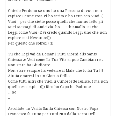
Chiedo Perdono se uno ho una Persona di vuoi non
capisce Benne cosa vi ho scrito e ho Letto con Vuoi .(
Vuoi – per che siette pocco quelli che hanno letto gli
Miei Messagi di Amicizia .ho….. Chiamallo Tu che
Leggi come Vuoi) E vi credo quando Leggi uno che non
capisce mai Nessuno:)))
Per questo che sofre;)) :))
Tu che Legi vai da Domani Tutti Giorni alls Sants
Chiessa .e Vedi come La Tua Vita si puo Cambiarrre .
Non stare ha Giudicare
Non stare sempre ha vederre il Male che lo fai Tu !!!
Aiutta e sarrai in un Giorno Fellice.
Come tutti Altri che vuoi li Cunoscette Fellice. ( ma non
quello essempio :)))) Rico ho Capo ho Padrone
…ho
..
Ascoltate .in Verita Santa Chiessa con Nostro Papa
Francesco fa Tutto per Tutti NOI dalla Terra Dell