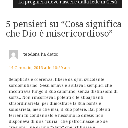
La preghiera deve nascere dalla fede in Gesù
5 pensieri su “
Cosa significa
che Dio è misericordioso
”
teodora
ha detto:
14 Gennaio, 2016 alle 10:59 am
Semplicità e coerenza, libere da ogni svicolante
sordomutismo. Gesù amava e aiutava i semplici che
incontrava lungo il Suo cammino, senza distinzioni di
sorta.. Non rincorreva i potenti o le abbaglianti
straordinarietà, per dimostrare la Sua bontà e
solidarietà, men che mai, il Suo potere. Dai potenti
terreni fu condannato e nessuno lo difese: non
disponeva di una “curia” che patrocinasse le Sue
“ragioni”, né di uno “Stato” che istituisse e