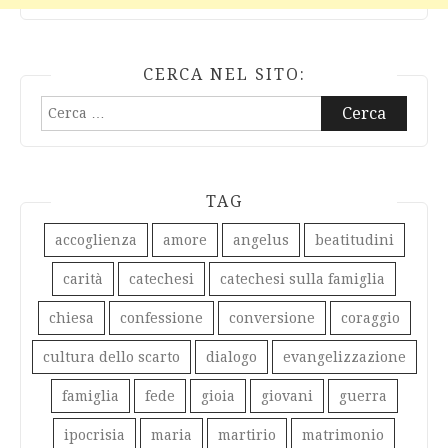
CERCA NEL SITO:
Ricerca
per:
TAG
accoglienza
amore
angelus
beatitudini
carità
catechesi
catechesi sulla famiglia
chiesa
confessione
conversione
coraggio
cultura dello scarto
dialogo
evangelizzazione
famiglia
fede
gioia
giovani
guerra
ipocrisia
maria
martirio
matrimonio