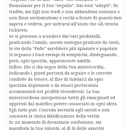
finanziasse per il Suo “seguito”. Dai suoi “adepti”, fu
tradito, ma Egli non tradì e non abbandonò nessuno e
non finse sordomutismi o cecità a fronte di quanto ben
sapeva e vedeva, per sottrarsi all’aiuto che Gli veniva
richiesto.
Se si provasse a scendere dai vari piedistalli,
praticando l’umile, onesto sostegno praticato da Gesù,
le vie della “Fede” sarebbero più spianate e popolate.
Si seguano i Suoi esempi di semplicità, disdegnando,
però, ogni ipocrita, appariscente umiltà.
Infine, Dio ci dia segno della Sua misericordia,
indicando i giusti percorsi da seguire e le corrette
condotte da tenere, al fine di tutelarci da ogni
ipocrisia depistante e da tenaci perversioni
accomunanti nei profitti vicendevoli. La Sua
misericordiosa onnipotenza tuteli gli emarginati ed
oppressi dal malefico potere consociato in ogni sfera.
Egli tutto può. Conceda serenità agli onesti e non
consenta la cinica falsificazione della verità.
In un momento di devastante confusione, sia
manifesta la Sua volontà, al di là delle asserite