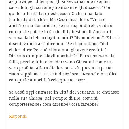
aggirava per il tempio, gli si avvicinarono i sommi
sacerdoti, gli scribi e gli anziani e gli dissero: “Con
quale autorità fai queste cose? O chi ti ha dato
l’autorità di farlo?”. Ma Gesù disse loro: “Vi farò
anch’io una domanda e, se mi risponderete, vi dirò
con quale potere lo faccio. Il battesimo di Giovanni
veniva dal cielo o dagli uomini? Rispondetemi”. Ed essi
discutevano tra sé dicendo: “Se rispondiamo “dal
cielo”, dirà: Perché allora non gli avete creduto?
Diciamo dunque “dagli uomini”?”. Però temevano la
folla, perché tutti consideravano Giovanni come un
vero profeta. Allora diedero a Gesù questa risposta:
“Non sappiamo”. E Gesù disse loro: “Neanch’io vi dico
con quale autorità faccio queste cose”.
Se Gesú oggi entrasse in Cittá del Vaticano, se entrasse
nella sua Chiesa, nel Tempio di Dio, come si
comporterebbe? cosa direbbe? cosa farebbe?
Rispondi