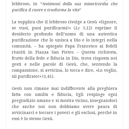
lebbroso, in “
testimoni della sua misericordia che
purifica il cuore e trasforma la vita
“
La supplica che il lebbroso rivolge a Gesù «Signore,
se vuoi, puoi purificarmi!» (
Lc
5,12) esprime il
desiderio profondo dell’uomo di una autentica
purificazione che lo unisca a Dio e lo integri nella
comunità. – ha spiegato Papa Francesco ai fedeli
riuniti in Piazza San Pietro – Questa richiesta,
frutto della fede e fiducia in Dio, trova risposta nei
gesti e nelle parole di Gesù, che, sentendo la
compassione, si avvicina, lo tocca e dice, «Lo voglio,
sii purificato!» (1,41).
Gesù non rimane mai indifferente alla preghiera
fatta con umiltà e fiducia, Egli respinge ogni
pregiudizio umano e si mostra vicino, insegnandoci
che anche noi non dobbiamo avere paura di
avvicinarci e toccare i poveri e gli esclusi, perché in
essi è lo stesso Gesù.