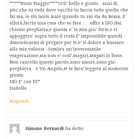
*****Buon Viaggio****!!!!E’ bello e giusto…anzi di
piu’,che tu vada dove vai,che tu faccia tutto quello che
fai ma, io sto tanto male quando tu vai via da Roma. E
allora,faccio una cosa che so fare……offro a DIO.Hai
chiesto preghiera,e questa e’ la mia piu’ forte,e ci
appoggero’ sopra tutto il resto.E’ impossibile quindi
dimenticarmi di pregare per te,e’ il dolore a bussare
alla mia volonta’. Sembra un’inverosimile
esagerazione,ma non e’ cosi’,magari,magari lo fosse.
Non cancello queste parole,sono amore,sono gia’
preghiera…e Un Angelo,te le fara’ leggere al momento
giusto.
DIO E’ con TE*
Isabella
Rispondi
Simone Bernardi
ha detto: