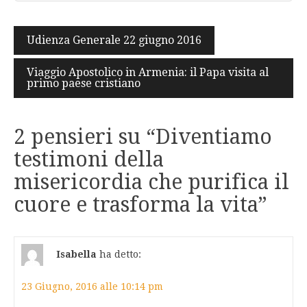
Navigazione
Udienza Generale 22 giugno 2016
articoli
Viaggio Apostolico in Armenia: il Papa visita al
primo paese cristiano
2 pensieri su “
Diventiamo
testimoni della
misericordia che purifica il
cuore e trasforma la vita
”
Isabella
ha detto:
23 Giugno, 2016 alle 10:14 pm