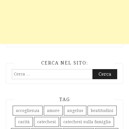
CERCA NEL SITO:
Ricerca
per:
TAG
accoglienza
amore
angelus
beatitudini
carità
catechesi
catechesi sulla famiglia