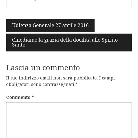
Navigazione
Udienza Generale 27 aprile 2016
articoli
Chiediamo la grazia della docilità allo Spirito
Santo
Lascia un commento
Il tuo indirizzo email non sarà pubblicato.
I campi
obbligatori sono contrassegnati
*
Commento
*