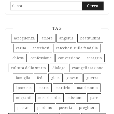
Ricerca
per:
TAG
accoglienza
amore
angelus
beatitudini
carità
catechesi
catechesi sulla famiglia
chiesa
confessione
conversione
coraggio
cultura dello scarto
dialogo
evangelizzazione
famiglia
fede
gioia
giovani
guerra
ipocrisia
maria
martirio
matrimonio
migranti
misericordia
missione
pace
peccato
perdono
povertà
preghiera