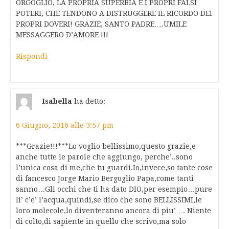
ORGOGLIO, LA PROPRIA SUPERBIA E I PROPRI FALSI
POTERI, CHE TENDONO A DISTRUGGERE IL RICORDO DEI
PROPRI DOVERI! GRAZIE, SANTO PADRE….UMILE
MESSAGGERO D’AMORE !!!
Rispondi
Isabella
ha detto:
6 Giugno, 2016 alle 3:57 pm
***Grazie!!!***Lo voglio bellissimo,questo grazie,e
anche tutte le parole che aggiungo, perche’..sono
l’unica cosa di me,che tu guardi.Io,invece,so tante cose
di fancesco Jorge Mario Bergoglio Papa,come tanti
sanno…Gli occhi che ti ha dato DIO,per esempio…pure
li’ c’e’ l’acqua,quindi,se dico che sono BELLISSIMI,le
loro molecole,lo diventeranno ancora di piu’…. Niente
di colto,di sapiente in quello che scrivo,ma solo