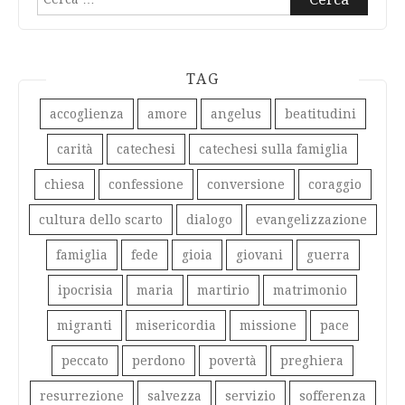
per:
TAG
accoglienza
amore
angelus
beatitudini
carità
catechesi
catechesi sulla famiglia
chiesa
confessione
conversione
coraggio
cultura dello scarto
dialogo
evangelizzazione
famiglia
fede
gioia
giovani
guerra
ipocrisia
maria
martirio
matrimonio
migranti
misericordia
missione
pace
peccato
perdono
povertà
preghiera
resurrezione
salvezza
servizio
sofferenza