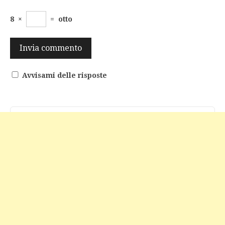
8
×
=
otto
Avvisami delle risposte