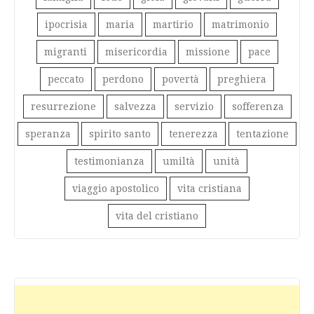
ipocrisia
maria
martirio
matrimonio
migranti
misericordia
missione
pace
peccato
perdono
povertà
preghiera
resurrezione
salvezza
servizio
sofferenza
speranza
spirito santo
tenerezza
tentazione
testimonianza
umiltà
unità
viaggio apostolico
vita cristiana
vita del cristiano