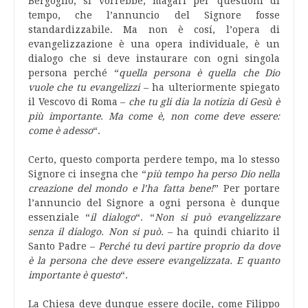
Bergoglio, si vorrebbe, magari per questioni di
tempo, che l’annuncio del Signore fosse
standardizzabile. Ma non è cosí, l’opera di
evangelizzazione è una opera individuale, è un
dialogo che si deve instaurare con ogni singola
persona perché “
quella persona è quella che Dio
vuole che tu evangelizzi
– ha ulteriormente spiegato
il Vescovo di Roma –
che tu gli dia la notizia di Gesù è
più importante. Ma come è, non come deve essere:
come è adesso
“.
Certo, questo comporta perdere tempo, ma lo stesso
Signore ci insegna che “
più tempo ha perso Dio nella
creazione del mondo e l’ha fatta bene!
” Per portare
l’annuncio del Signore a ogni persona è dunque
essenziale “
il dialogo
“. “
Non si può evangelizzare
senza il dialogo. Non si può.
– ha quindi chiarito il
Santo Padre –
Perché tu devi partire proprio da dove
è la persona che deve essere evangelizzata. E quanto
importante è questo
“.
La Chiesa deve dunque essere docile, come Filippo