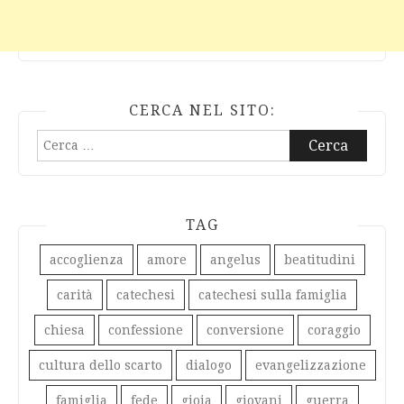
CERCA NEL SITO:
Ricerca
per:
TAG
accoglienza
amore
angelus
beatitudini
carità
catechesi
catechesi sulla famiglia
chiesa
confessione
conversione
coraggio
cultura dello scarto
dialogo
evangelizzazione
famiglia
fede
gioia
giovani
guerra