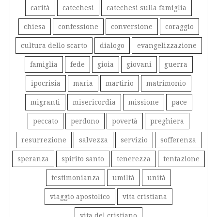
carità
catechesi
catechesi sulla famiglia
chiesa
confessione
conversione
coraggio
cultura dello scarto
dialogo
evangelizzazione
famiglia
fede
gioia
giovani
guerra
ipocrisia
maria
martirio
matrimonio
migranti
misericordia
missione
pace
peccato
perdono
povertà
preghiera
resurrezione
salvezza
servizio
sofferenza
speranza
spirito santo
tenerezza
tentazione
testimonianza
umiltà
unità
viaggio apostolico
vita cristiana
vita del cristiano