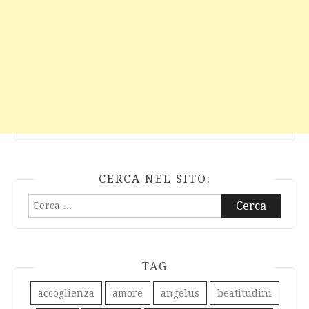
CERCA NEL SITO:
Ricerca
per:
TAG
accoglienza
amore
angelus
beatitudini