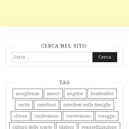
CERCA NEL SITO:
Ricerca
per:
TAG
accoglienza
amore
angelus
beatitudini
carità
catechesi
catechesi sulla famiglia
chiesa
confessione
conversione
coraggio
cultura dello scarto
dialogo
evangelizzazione