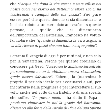
che
“l’acqua che dona la vita eterna è stata effusa nei
nostri cuori nel giorno del Battesimo; allora Dio ci ha
trasformati e riempiti della sua grazia”.
Può pure
essere però che questo dono lo si sia dimenticato, o
lo si sia ridotto a un mero dato anagrafico. A queste
persone, a quelle che si dimenticano
dell’importanza del Battesimo, Francesco ha voluto
far notare che
“quando si dimentica la vera acqua, si
va alla ricerca di pozzi che non hanno acque pulite”.
Pertanto il Vangelo di oggi è per tutti noi, e non solo
per la Samaritana. Perché per quanto crediamo di
conoscere già Gesù,
“forse non lo abbiamo incontrato
personalmente e non lo abbiamo ancora riconosciuto
quale nostro Salvatore”.
Ebbene, la Quaresima è
proprio il periodo ideale per avvicinarci a Lui, per
incontrarlo nella preghiera e per intercettare il suo
volto anche nel volto di un fratello o di una sorella
che soffre.
“In questo modo –
ha detto il Papa
–
possiamo rinnovare in noi la grazia del Battesimo,
dissetarci alla fonte della Parola di Dio e del suo Spirito