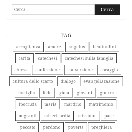
Ricerca
per:
TAG
accoglienza
amore
angelus
beatitudini
carità
catechesi
catechesi sulla famiglia
chiesa
confessione
conversione
coraggio
cultura dello scarto
dialogo
evangelizzazione
famiglia
fede
gioia
giovani
guerra
ipocrisia
maria
martirio
matrimonio
migranti
misericordia
missione
pace
peccato
perdono
povertà
preghiera