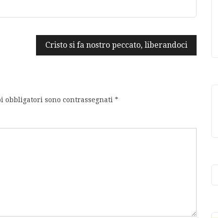
Cristo si fa nostro peccato, liberandoci
i obbligatori sono contrassegnati
*