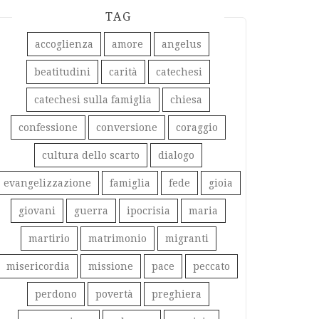
TAG
accoglienza
amore
angelus
beatitudini
carità
catechesi
catechesi sulla famiglia
chiesa
confessione
conversione
coraggio
cultura dello scarto
dialogo
evangelizzazione
famiglia
fede
gioia
giovani
guerra
ipocrisia
maria
martirio
matrimonio
migranti
misericordia
missione
pace
peccato
perdono
povertà
preghiera