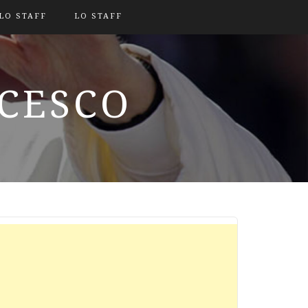
LO STAFF
LO STAFF
NCESCO