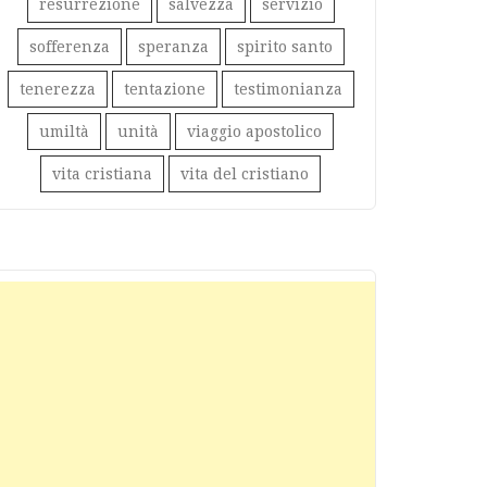
resurrezione
salvezza
servizio
sofferenza
speranza
spirito santo
tenerezza
tentazione
testimonianza
umiltà
unità
viaggio apostolico
vita cristiana
vita del cristiano