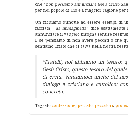
che “
non possiamo annunziare Gesù Cristo Sal
per noi popolo di Dio e a maggior ragione per i
Un richiamo dunque ad essere esempi di umi
facciata, “
da immaginetta
” dice esattamente
annunciare il vangelo bisogna sentire realment
E se pensiamo di non avere peccati o che qu
sentiamo Cristo che ci salva nella nostra realt
“Fratelli, noi abbiamo un tesoro: q
Gesù Cristo, questo tesoro del qual
di creta. Vantiamoci anche del nost
dialogo è cristiano e cattolico: co
concreta.
Taggato
confessione
,
peccato
,
peccatori
,
profe