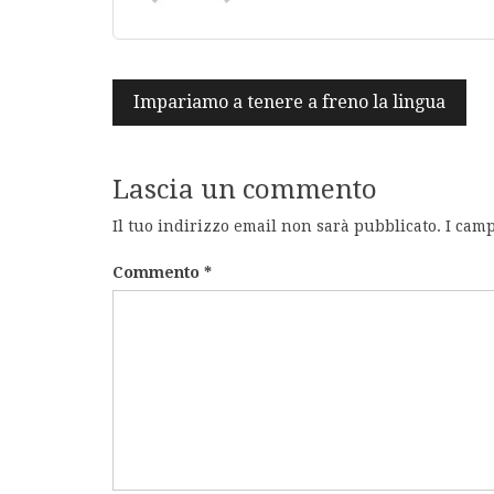
Navigazione
Impariamo a tenere a freno la lingua
articoli
Lascia un commento
Il tuo indirizzo email non sarà pubblicato.
I camp
Commento
*