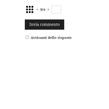
−
tre
=
Avvisami delle risposte