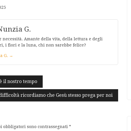
025
Nunzia G.
 necessità. Amante della vita, della lettura e degli
ri, i fiori e la luna, chi non sarebbe felice?
ia G. →
è il nostro tempo
ifficoltà ricordiamo che Gesù stesso prega per noi
i obbligatori sono contrassegnati
*