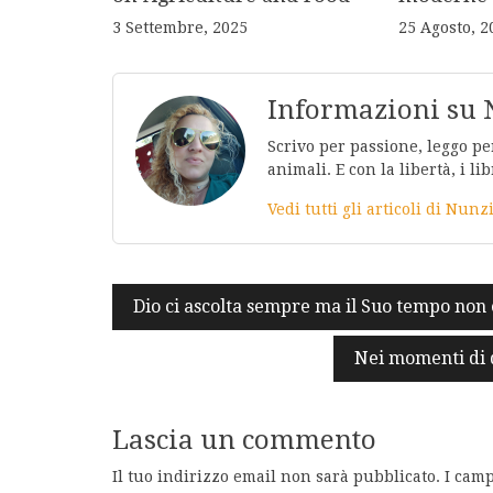
3 Settembre, 2025
25 Agosto, 2
Informazioni su 
Scrivo per passione, leggo per
animali. E con la libertà, i lib
Vedi tutti gli articoli di Nunz
Navigazione
Dio ci ascolta sempre ma il Suo tempo non 
articoli
Nei momenti di d
Lascia un commento
Il tuo indirizzo email non sarà pubblicato.
I camp