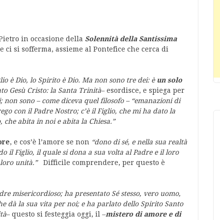
Pietro in occasione della
Solennità della Santissima
e ci si sofferma, assieme al Pontefice che cerca di
iglio è Dio, lo Spirito è Dio. Ma non sono tre dei: è
un solo
ato Gesù Cristo: la Santa Trinità
– esordisce, e spiega per
ti; non sono – come diceva quel filosofo – “emanazioni di
ego con il Padre Nostro; c’è il Figlio, che mi ha dato la
, che abita in noi e abita la Chiesa.”
ore
, e cos’è l’amore se non
“dono di sé, e nella sua realtà
 il Figlio, il quale si dona a sua volta al Padre e il loro
loro unità.”
Difficile comprendere, per questo è
Padre misericordioso; ha presentato Sé stesso, vero uomo,
e dà la sua vita per noi; e ha parlato dello Spirito Santo
ità
– questo si festeggia oggi, il –
mistero di amore e di