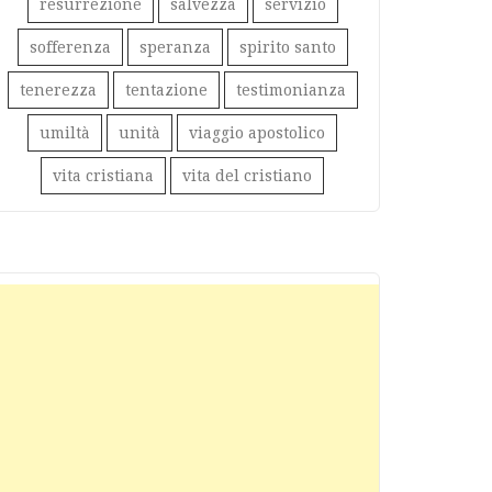
resurrezione
salvezza
servizio
sofferenza
speranza
spirito santo
tenerezza
tentazione
testimonianza
umiltà
unità
viaggio apostolico
vita cristiana
vita del cristiano