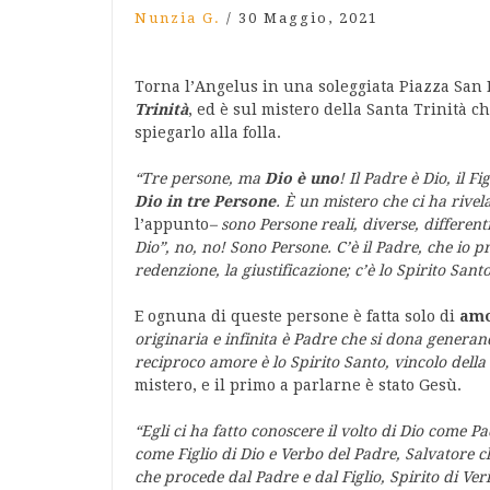
Nunzia G.
/
30 Maggio, 2021
Torna l’Angelus in una soleggiata Piazza San 
Trinità
, ed è sul mistero della Santa Trinità ch
spiegarlo alla folla.
“Tre persone, ma
Dio è uno
! Il Padre è Dio, il F
Dio in tre Persone
. È un mistero che ci ha rivel
l’appunto
– sono Persone reali, diverse, differen
Dio”, no, no! Sono Persone. C’è il Padre, che io pr
redenzione, la giustificazione; c’è lo Spirito Santo
E ognuna di queste persone è fatta solo di
am
originaria e infinita è Padre che si dona generando
reciproco amore è lo Spirito Santo, vincolo della 
mistero, e il primo a parlarne è stato Gesù.
“Egli ci ha fatto conoscere il volto di Dio come 
come Figlio di Dio e Verbo del Padre, Salvatore ch
che procede dal Padre e dal Figlio, Spirito di Ver