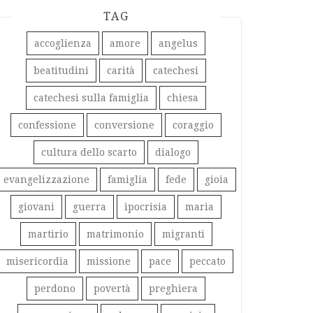
TAG
accoglienza
amore
angelus
beatitudini
carità
catechesi
catechesi sulla famiglia
chiesa
confessione
conversione
coraggio
cultura dello scarto
dialogo
evangelizzazione
famiglia
fede
gioia
giovani
guerra
ipocrisia
maria
martirio
matrimonio
migranti
misericordia
missione
pace
peccato
perdono
povertà
preghiera