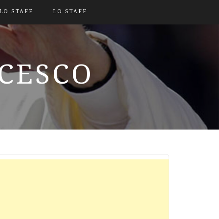
LO STAFF
LO STAFF
NCESCO