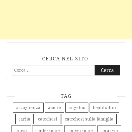
CERCA NEL SITO:
Ricerca
per:
TAG
accoglienza
amore
angelus
beatitudini
carità
catechesi
catechesi sulla famiglia
chiesa
confessione
conversione
coraggio