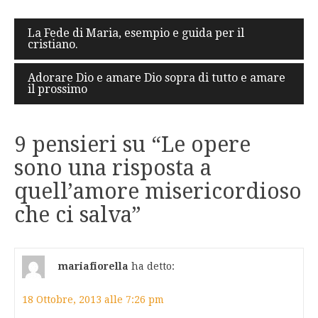
Navigazione
La Fede di Maria, esempio e guida per il
cristiano.
articoli
Adorare Dio e amare Dio sopra di tutto e amare
il prossimo
9 pensieri su “
Le opere
sono una risposta a
quell’amore misericordioso
che ci salva
”
mariafiorella
ha detto:
18 Ottobre, 2013 alle 7:26 pm