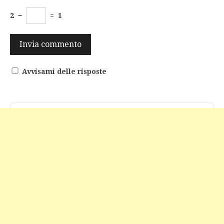
2
−
=
1
Avvisami delle risposte