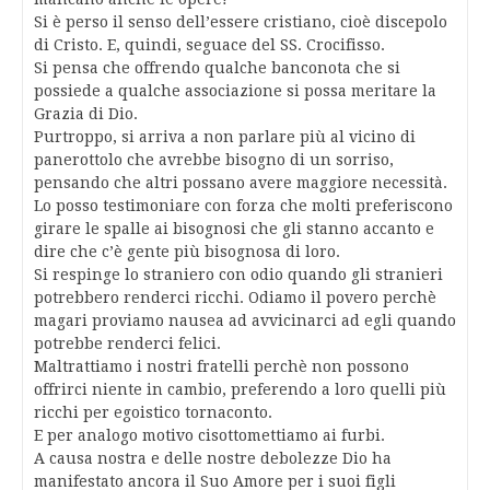
Si è perso il senso dell’essere cristiano, cioè discepolo
di Cristo. E, quindi, seguace del SS. Crocifisso.
Si pensa che offrendo qualche banconota che si
possiede a qualche associazione si possa meritare la
Grazia di Dio.
Purtroppo, si arriva a non parlare più al vicino di
panerottolo che avrebbe bisogno di un sorriso,
pensando che altri possano avere maggiore necessità.
Lo posso testimoniare con forza che molti preferiscono
girare le spalle ai bisognosi che gli stanno accanto e
dire che c’è gente più bisognosa di loro.
Si respinge lo straniero con odio quando gli stranieri
potrebbero renderci ricchi. Odiamo il povero perchè
magari proviamo nausea ad avvicinarci ad egli quando
potrebbe renderci felici.
Maltrattiamo i nostri fratelli perchè non possono
offrirci niente in cambio, preferendo a loro quelli più
ricchi per egoistico tornaconto.
E per analogo motivo cisottomettiamo ai furbi.
A causa nostra e delle nostre debolezze Dio ha
manifestato ancora il Suo Amore per i suoi figli