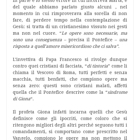
In parte è lo stesso errore in cui incorreva Marta, e
del quale abbiamo parlato giusto alcuni , nel
momento in cui rimproverava alla sorella di non
fare, di perdere tempo nella contemplazione di
Gesù: si tratta di un cristianesimo vissuto nei gesti
ma non nel cuore. “
Le opere sono necessarie, ma
sono una conseguenza
– precisa il Pontefice –
una
risposta a quell’amore misericordioso che ci salva”.
L’invettiva di Papa Francesco si rivolge dunque
contro quei cristiani di facciata, “
di tintoria
” come li
chiama il Vescovo di Roma, tutti perfetti e senza
macchia, tutti benfatti, che compiono opere ma
senza zero: questi sono cristiani malati, affetti
quella che il Pontefice descrive come la “
sindrome
di Giona
“.
Il profeta Giona infatti incarna quelli che Gesù
definisce come gli ipocriti, come coloro che si
ritengono migliori degli altri perché seguono tutti i
comandamenti, si comportano come prescritto nel
Vangelo, compiono le opere ma non mettono il