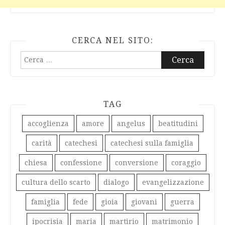
CERCA NEL SITO:
Ricerca
per:
TAG
accoglienza
amore
angelus
beatitudini
carità
catechesi
catechesi sulla famiglia
chiesa
confessione
conversione
coraggio
cultura dello scarto
dialogo
evangelizzazione
famiglia
fede
gioia
giovani
guerra
ipocrisia
maria
martirio
matrimonio