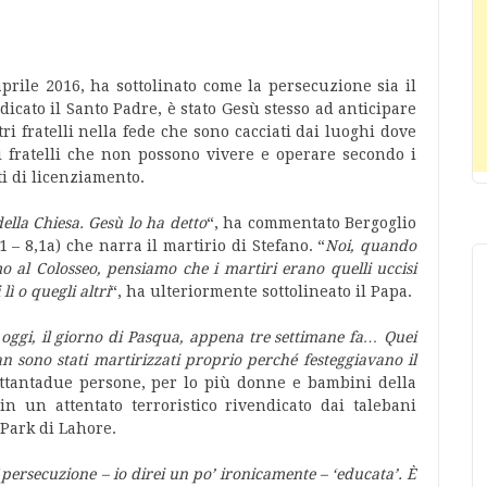
prile 2016, ha sottolinato come la persecuzione sia il
dicato il Santo Padre, è stato Gesù stesso ad anticipare
tri fratelli nella fede che sono cacciati dai luoghi dove
 fratelli che non possono vivere e operare secondo i
ti di licenziamento.
della Chiesa. Gesù lo ha detto
“, ha commentato Bergoglio
– 8,1a) che narra il martirio di Stefano. “
Noi, quando
al Colosseo, pensiamo che i martiri erano quelli uccisi
lì o quegli altri
“, ha ulteriormente sottolineato il Papa.
: oggi, il giorno di Pasqua, appena tre settimane fa… Quei
an sono stati martirizzati proprio perché festeggiavano il
ettantadue persone, per lo più donne e bambini della
n un attentato terroristico rivendicato dai talebani
Park di Lahore.
“
persecuzione – io direi un po’ ironicamente – ‘educata’. È