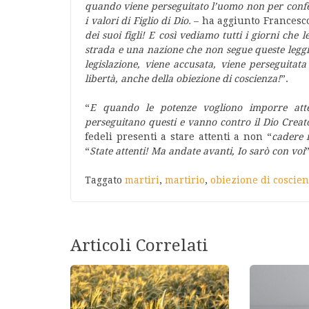
quando viene perseguitato l’uomo non per confes
i valori di Figlio di Dio.
– ha aggiunto Francesc
dei suoi figli! E così vediamo tutti i giorni ch
strada e una nazione che non segue queste leggi
legislazione, viene accusata, viene perseguitat
libertà, anche della obiezione di coscienza!
”.
“
E quando le potenze vogliono imporre atteg
perseguitano questi e vanno contro il Dio Creat
fedeli presenti a stare attenti a non “
cadere 
“
State attenti! Ma andate avanti, Io sarò con voi
”
Taggato
martiri
,
martirio
,
obiezione di coscie
Articoli Correlati