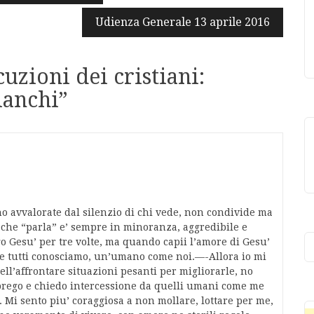
Udienza Generale 13 aprile 2016
uzioni dei cristiani:
ianchi
”
o avvalorate dal silenzio di chi vede, non condivide ma
 che “parla” e’ sempre in minoranza, aggredibile e
o Gesu’ per tre volte, ma quando capii l’amore di Gesu’
che tutti conosciamo, un’umano come noi.—-Allora io mi
nell’affrontare situazioni pesanti per migliorarle, no
o, prego e chiedo intercessione da quelli umani come me
i. Mi sento piu’ coraggiosa a non mollare, lottare per me,