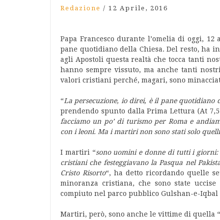
Redazione
/
12 Aprile, 2016
Papa Francesco durante l’omelia di oggi, 12 a
pane quotidiano della Chiesa. Del resto, ha in
agli Apostoli questa realtà che tocca tanti nos
hanno sempre vissuto, ma anche tanti nostri
valori cristiani perché, magari, sono minaccia
“
La persecuzione, io direi, è il pane quotidiano 
prendendo spunto dalla Prima Lettura (At 7,51 
facciamo un po’ di turismo per Roma e andiamo 
con i leoni. Ma i martiri non sono stati solo quelli 
I martiri “
sono uomini e donne di tutti i giorni
cristiani che festeggiavano la Pasqua nel Pakist
Cristo Risorto
“, ha detto ricordando quelle s
minoranza cristiana, che sono state uccise i
compiuto nel parco pubblico Gulshan-e-Iqbal 
Martiri, però, sono anche le vittime di quella 