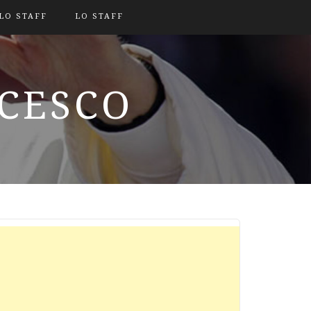
LO STAFF
LO STAFF
NCESCO