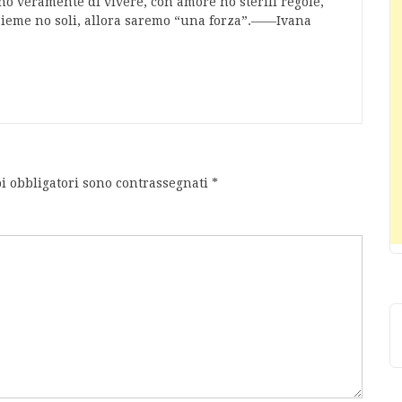
rcano veramente di vivere, con amore no sterili regole,
sieme no soli, allora saremo “una forza”.——Ivana
i obbligatori sono contrassegnati
*