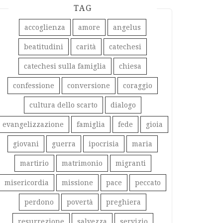
TAG
accoglienza
amore
angelus
beatitudini
carità
catechesi
catechesi sulla famiglia
chiesa
confessione
conversione
coraggio
cultura dello scarto
dialogo
evangelizzazione
famiglia
fede
gioia
giovani
guerra
ipocrisia
maria
martirio
matrimonio
migranti
misericordia
missione
pace
peccato
perdono
povertà
preghiera
resurrezione
salvezza
servizio