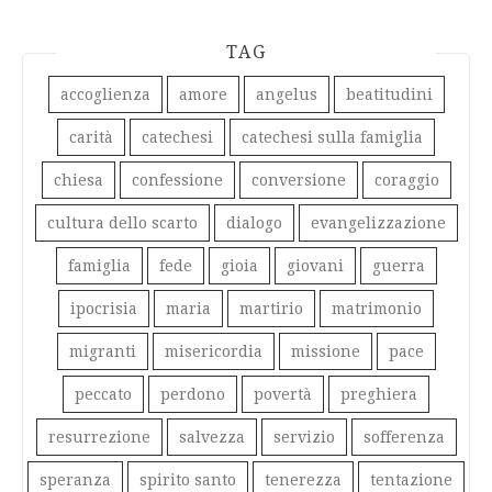
TAG
accoglienza
amore
angelus
beatitudini
carità
catechesi
catechesi sulla famiglia
chiesa
confessione
conversione
coraggio
cultura dello scarto
dialogo
evangelizzazione
famiglia
fede
gioia
giovani
guerra
ipocrisia
maria
martirio
matrimonio
migranti
misericordia
missione
pace
peccato
perdono
povertà
preghiera
resurrezione
salvezza
servizio
sofferenza
speranza
spirito santo
tenerezza
tentazione