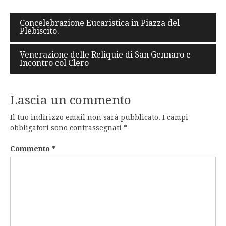
Navigazione
Concelebrazione Eucaristica in Piazza del
Plebiscito.
articoli
Venerazione delle Reliquie di San Gennaro e
Incontro col Clero
Lascia un commento
Il tuo indirizzo email non sarà pubblicato.
I campi
obbligatori sono contrassegnati
*
Commento
*