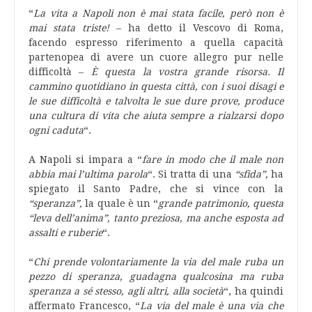
“
La vita a Napoli non è mai stata facile, però non è
mai stata triste!
– ha detto il Vescovo di Roma,
facendo espresso riferimento a quella capacità
partenopea di avere un cuore allegro pur nelle
difficoltà –
È questa la vostra grande risorsa. Il
cammino quotidiano in questa città, con i suoi disagi e
le sue difficoltà e talvolta le sue dure prove, produce
una cultura di vita che aiuta sempre a rialzarsi dopo
ogni caduta
“.
A Napoli si impara a “
fare in modo che il male non
abbia mai l’ultima parola
“. Si tratta di una
“sfida”,
ha
spiegato il Santo Padre, che si vince con la
“speranza”,
la quale è un “
grande patrimonio, questa
“leva dell’anima”, tanto preziosa, ma anche esposta ad
assalti e ruberie
“.
“
Chi prende volontariamente la via del male ruba un
pezzo di speranza, guadagna qualcosina ma ruba
speranza a sé stesso, agli altri, alla società
“, ha quindi
affermato Francesco, “
La via del male è una via che