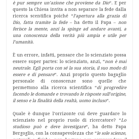
è pur sempre un’azione che proviene da Dio
“. E per
questo la Chiesa invita a non separare la fede dalla
ricerca scentifica poiché “
l’apertura alla grazia di
Dio, fatta tramite la fede
– ha detto il Papa –
non
ferisce la mente, anzi la spinge ad andare avanti, a
una conoscenza della verità più ampia e utile per
l’umanità
.
È un errore, infatti, pensare che lo scienziato possa
essere super partes: lo scienziato, anzi, “
non è mai
neutrale. Egli porta con sé la sua storia, il suo modo di
essere e di pensare
“. Anzi proprio questo bagaglio
personale di conoscenze sono quelle che
permettono alla ricerca scientifica “
di progredire
facendo le domande e trovando le risposte sull’origine,
il senso e la finalità della realtà, uomo incluso
“.
Quale è dunque l’orrizonte cui deve guardare lo
scienziato nel proprio ruolo di ricercatore? “
Lo
studioso può e deve investigare
“, ha detto Papa
Bergoglio, con la consapevolezza che “
le sole scienze,