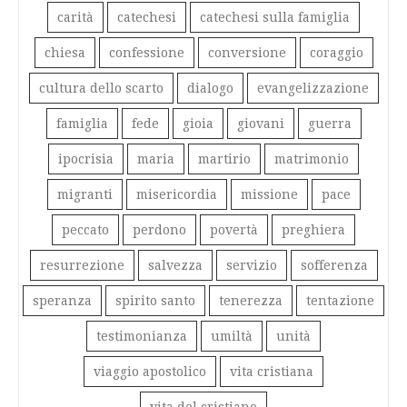
carità
catechesi
catechesi sulla famiglia
chiesa
confessione
conversione
coraggio
cultura dello scarto
dialogo
evangelizzazione
famiglia
fede
gioia
giovani
guerra
ipocrisia
maria
martirio
matrimonio
migranti
misericordia
missione
pace
peccato
perdono
povertà
preghiera
resurrezione
salvezza
servizio
sofferenza
speranza
spirito santo
tenerezza
tentazione
testimonianza
umiltà
unità
viaggio apostolico
vita cristiana