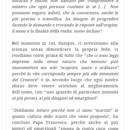
naturali e fisiche, non bastano per comprendere il
mistero che ogni persona contiene in sé […] Non
possiamo negare, infatti, che la conoscenza, anche la
più precisa e scientifica, ha bisogno di progredire
facendo le domande e trovando le risposte sull’origine,
il senso e la finalità della realtà, uomo incluso”.
Nel momento in cui, dunque, ci avviciniamo alla
scienza senza dimenticare la propria fede, ci
rendiamo conto prima di tutto che “
che ci sono leggi
impresse nella stessa natura che nessuno può
manomettere ma solo “scoprire, usare e ordinare”
perché la vita corrisponda sempre più alle intenzioni
del Creatore
” e in secondo luogo che ogni nostro
sforzo deve essere orientato al miglioramento
dell’uomo, con “
uno sguardo di particolare intensità
ai più poveri, ai più disagiati ed emarginati
“.
“
Dobbiamo lottare perché non ci siano “scartati” in
questa cultura dello scarto che viene proposta
“, ha
concluso Papa Francesco, perché anche ai più
poveri ed emarginati “
giunga la vostra cura, come