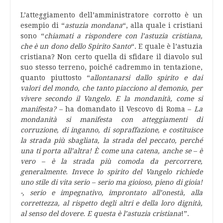
L’atteggiamento dell’amministratore corrotto è un
esempio di “
astuzia mondana
“, alla quale i cristiani
sono “
chiamati a rispondere con l’astuzia cristiana,
che è un dono dello Spirito Santo
“. E quale è l’astuzia
cristiana? Non certo quella di sfidare il diavolo sul
suo stesso terreno, poiché cadremmo in tentazione,
quanto piuttosto “
allontanarsi dallo spirito e dai
valori del mondo, che tanto piacciono al demonio, per
vivere secondo il Vangelo. E la mondanità, come si
manifesta?
– ha domandato il Vescovo di Roma –
La
mondanità si manifesta con atteggiamenti di
corruzione, di inganno, di sopraffazione, e costituisce
la strada più sbagliata, la strada del peccato, perché
una ti porta all’altra! È come una catena, anche se – è
vero – è la strada più comoda da percorrere,
generalmente. Invece lo spirito del Vangelo richiede
uno stile di vita serio – serio ma gioioso, pieno di gioia!
-, serio e impegnativo, improntato all’onestà, alla
correttezza, al rispetto degli altri e della loro dignità,
al senso del dovere. E questa è l’astuzia cristiana
!”.