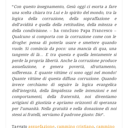
“
Con questo insegnamento, Gesù oggi ci esorta a fare
una scelta chiara tra Lui e lo spirito del mondo, tra la
logica della corruzione, della sopraffazione e
dell’avidità e quella della rettitudine, della mitezza e
della condivisione.
– ha concluso Papa Francesco –
Qualcuno si comporta con la corruzione come con le
droghe: pensa di poterla usare e smettere quando
vuole. Si comincia da poco: una mancia di qua, una
tangente di là… E tra questa e quella lentamente si
perde la propria libertà. Anche la corruzione produce
assuefazione, e genera povertà, sfruttamento,
sofferenza. E quante vittime ci sono oggi nel mondo!
Quante vittime di questa diffusa corruzione. Quando
invece cerchiamo di seguire la logica evangelica
dell’integrità, della limpidezza nelle intenzioni e nei
comportamenti, della fraternità, noi diventiamo
artigiani di giustizia e apriamo orizzonti di speranza
per l’umanità. Nella gratuità e nella donazione di noi
stessi ai fratelli, serviamo il padrone giusto: Dio
“.
Taggato
assuefazione
,
cammino cristiano
,
cammino