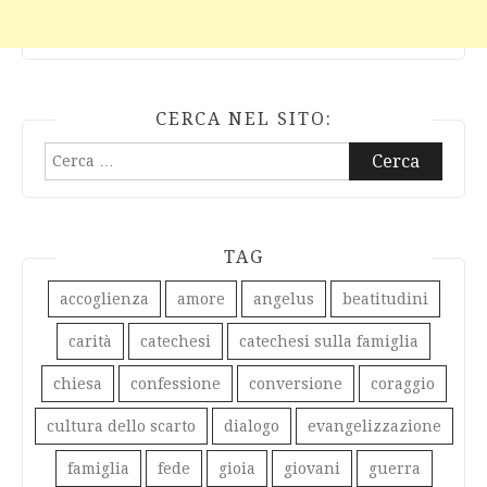
CERCA NEL SITO:
Ricerca
per:
TAG
accoglienza
amore
angelus
beatitudini
carità
catechesi
catechesi sulla famiglia
chiesa
confessione
conversione
coraggio
cultura dello scarto
dialogo
evangelizzazione
famiglia
fede
gioia
giovani
guerra