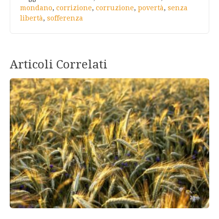
mondano
,
corrizione
,
corruzione
,
povertà
,
senza
libertà
,
sofferenza
Articoli Correlati