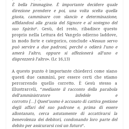
È bella l’immagine. È importante decidere quale
direzione prendere e poi, una volta scelta quella
giusta, camminare con slancio e determinazione,
affidandosi alla grazia del Signore e al sostegno del
suo Spirito
“. Gesù, del resto, ribadisce questo
proprio nella Lettura del Vangelo odierno laddove,
in modo forte e categorico, conclude «
Nessun servo
può servire a due padroni, perché o odierà l’uno e
amerà l’altro, oppure si affezionerà all’uno e
disprezzerà l’altro
». (Lc 16,13)
A questo punto è importante chiederci come siano
questi due cammini, per essere certi che stiamo
percorrendo quello corretto. È Gesù stesso a
illustrarceli, “
mediante il racconto della parabola
dell’amministratore infedele e
corrotto […] Quest’uomo è accusato di cattiva gestione
degli affari del suo padrone e, prima di essere
allontanato, cerca astutamente di accattivarsi la
benevolenza dei debitori, condonando loro parte del
debito per assicurarsi così un futuro
“.