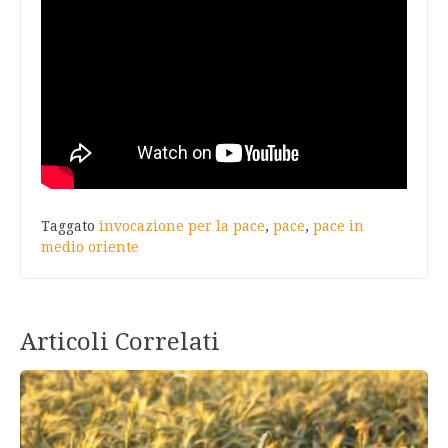
Taggato
invocazione per la pace
,
pace
,
pace in
medio oriente
Articoli Correlati