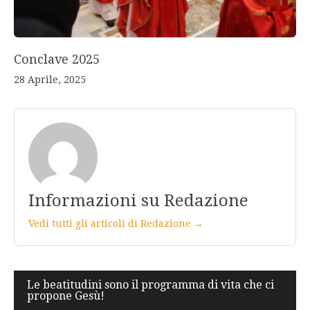
Conclave 2025
28 Aprile, 2025
Informazioni su Redazione
Vedi tutti gli articoli di Redazione →
Navigazione
Le beatitudini sono il programma di vita che ci
propone Gesù!
articoli