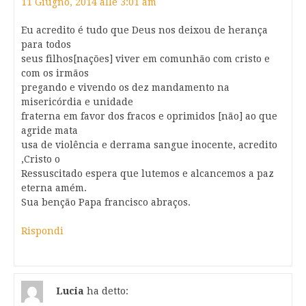
11 Giugno, 2014 alle 3:01 am
Eu acredito é tudo que Deus nos deixou de herança
para todos
seus filhos[nações] viver em comunhão com cristo e
com os irmãos
pregando e vivendo os dez mandamento na
misericórdia e unidade
fraterna em favor dos fracos e oprimidos [não] ao que
agride mata
usa de violência e derrama sangue inocente, acredito
,Cristo o
Ressuscitado espera que lutemos e alcancemos a paz
eterna amém.
Sua benção Papa francisco abraços.
Rispondi
Lucia
ha detto: