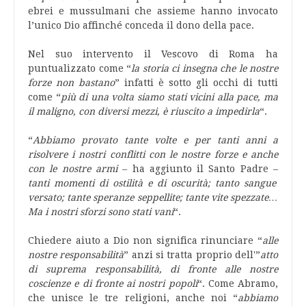
ebrei e mussulmani che assieme hanno invocato
l’unico Dio affinché conceda il dono della pace.
Nel suo intervento il Vescovo di Roma ha
puntualizzato come “
la storia ci insegna che le nostre
forze non bastano
” infatti è sotto gli occhi di tutti
come “
più di una volta siamo stati vicini alla pace, ma
il maligno, con diversi mezzi, è riuscito a impedirla
“.
“
Abbiamo provato tante volte e per tanti anni a
risolvere i nostri conflitti con le nostre forze e anche
con le nostre armi
– ha aggiunto il Santo Padre –
tanti momenti di ostilità e di oscurità; tanto sangue
versato; tante speranze seppellite; tante vite spezzate…
Ma i nostri sforzi sono stati vani
“.
Chiedere aiuto a Dio non significa rinunciare “
alle
nostre responsabilità
” anzi si tratta proprio dell'”
atto
di suprema responsabilità, di fronte alle nostre
coscienze e di fronte ai nostri popoli
“. Come Abramo,
che unisce le tre religioni, anche noi “
abbiamo