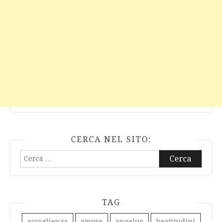
CERCA NEL SITO:
Ricerca
per:
TAG
accoglienza
amore
angelus
beatitudini