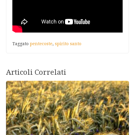
Taggato
pentecoste
,
spirito santo
Articoli Correlati