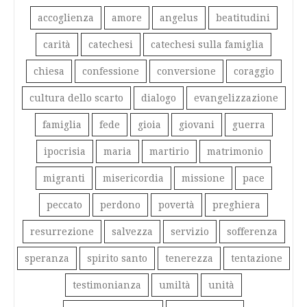
accoglienza
amore
angelus
beatitudini
carità
catechesi
catechesi sulla famiglia
chiesa
confessione
conversione
coraggio
cultura dello scarto
dialogo
evangelizzazione
famiglia
fede
gioia
giovani
guerra
ipocrisia
maria
martirio
matrimonio
migranti
misericordia
missione
pace
peccato
perdono
povertà
preghiera
resurrezione
salvezza
servizio
sofferenza
speranza
spirito santo
tenerezza
tentazione
testimonianza
umiltà
unità