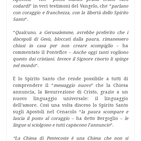
codardi
” in veri testimoni del Vangelo, che “
parlano
con coraggio e franchezza, con la libertà dello Spirito
Santo
“.
“
Qualcuno, a Gerusalemme, avrebbe preferito che i
discepoli di Gesù, bloccati dalla paura, rimanessero
chiusi in casa per non creare scompiglio
– ha
commentato il Pontefice –
Anche oggi tanti vogliono
questo dai cristiani. Invece il Signore risorto li spinge
nel mondo
“.
È lo Spirito Santo che rende possibile a tutti di
comprendere il “
messaggio nuovo
” che la Chiesa
annuncia, la Resurrezione di Cristo, grazie a un
nuovo linguaggio universale: il linguaggio
dell’amore. Così una volta disceso lo Spirito Santo
sugli Apostoli nel Cenacolo “
la paura scompare e
lascia il posto al coraggio
– ha detto Bergoglio –
le
lingue si sciolgono e tutti capiscono l’annuncio
“.
“La Chiesa di Pentecoste è una Chiesa che non si