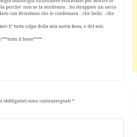
cologia donne,qui vicino,dove entravano per morire.Io
ola perche’ non se la sentivano…ho strappato un sacco
 andavo con Brendano che le confessava…che bello…che
me! E’ tutta colpa della mia santa Rosa, e del mio
a***tutto il bene****
i obbligatori sono contrassegnati
*