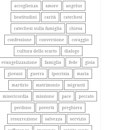
accoglienza
amore
angelus
beatitudini
carità
catechesi
catechesi sulla famiglia
chiesa
confessione
conversione
coraggio
cultura dello scarto
dialogo
evangelizzazione
famiglia
fede
gioia
giovani
guerra
ipocrisia
maria
martirio
matrimonio
migranti
misericordia
missione
pace
peccato
perdono
povertà
preghiera
resurrezione
salvezza
servizio