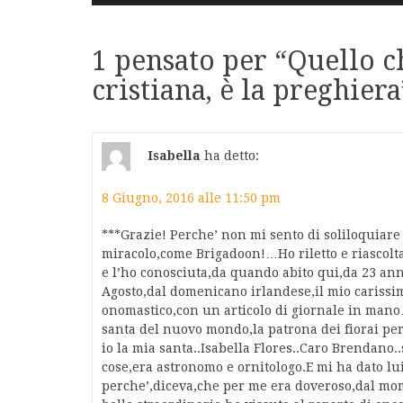
articoli
1 pensato per “
Quello ch
cristiana, è la preghiera
Isabella
ha detto:
8 Giugno, 2016 alle 11:50 pm
***Grazie! Perche’ non mi sento di soliloquiar
miracolo,come Brigadoon!…Ho riletto e riascolta
e l’ho conosciuta,da quando abito qui,da 23 an
Agosto,dal domenicano irlandese,il mio carissi
onomastico,con un articolo di giornale in mano…le
santa del nuovo mondo,la patrona dei fiorai pe
io la mia santa..Isabella Flores..Caro Brendano..
cose,era astronomo e ornitologo.E mi ha dato lui
perche’,diceva,che per me era doveroso,dal mom