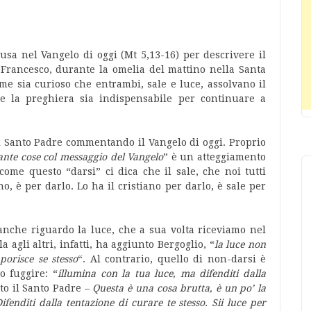
sa nel Vangelo di oggi (Mt 5,13-16) per descrivere il
a Francesco, durante la omelia del mattino nella Santa
me sia curioso che entrambi, sale e luce, assolvano il
e la preghiera sia indispensabile per continuare a
 il Santo Padre commentando il Vangelo di oggi. Proprio
 tante cose col messaggio del Vangelo
” è un atteggiamento
o come questo “darsi” ci dica che il sale, che noi tutti
o, è per darlo. Lo ha il cristiano per darlo, è sale per
nche riguardo la luce, che a sua volta riceviamo nel
 agli altri, infatti, ha aggiunto Bergoglio, “
la luce non
porisce se stesso
“. Al contrario, quello di non-darsi è
 fuggire: “
illumina con la tua luce, ma difenditi dalla
to il Santo Padre –
Questa è una cosa brutta, è un po’ la
ifenditi dalla tentazione di curare te stesso. Sii luce per