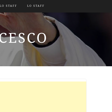
LO STAFF
LO STAFF
NCESCO