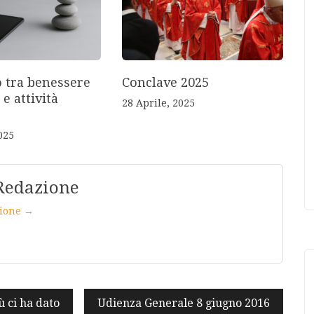
o tra benessere
Conclave 2025
 e attività
28 Aprile, 2025
025
Redazione
azione →
ù ci ha dato
Udienza Generale 8 giugno 2016