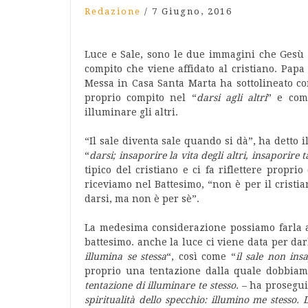
Redazione
/
7 Giugno, 2016
Luce e Sale, sono le due immagini che Gesù u
compito che viene affidato al cristiano. Pap
Messa in Casa Santa Marta ha sottolineato co
proprio compito nel “
darsi agli altri
” e com
illuminare gli altri.
“Il sale diventa sale quando si dà”, ha detto
“
darsi; insaporire la vita degli altri, insaporire
tipico del cristiano e ci fa riflettere propri
riceviamo nel Battesimo, “non è per il cristian
darsi, ma non è per sè”.
La medesima considerazione possiamo farla a
battesimo. anche la luce ci viene data per darla
illumina se stessa
“, così come “
il sale non insa
proprio una tentazione dalla quale dobbiamo
tentazione di illuminare te stesso.
– ha prosegui
spiritualità dello specchio: illumino me stesso. D