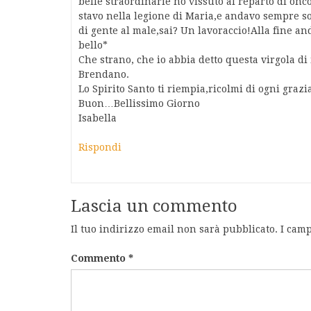
belle straordinarie ho vissuto al reparto di on
stavo nella legione di Maria,e andavo sempre s
di gente al male,sai? Un lavoraccio!Alla fine
bello*
Che strano, che io abbia detto questa virgola di 
Brendano.
Lo Spirito Santo ti riempia,ricolmi di ogni grazi
Buon…Bellissimo Giorno
Isabella
Rispondi
Lascia un commento
Il tuo indirizzo email non sarà pubblicato.
I camp
Commento
*