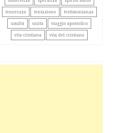
sofferenza
speranza
spirito santo
tenerezza
tentazione
testimonianza
umiltà
unità
viaggio apostolico
vita cristiana
vita del cristiano