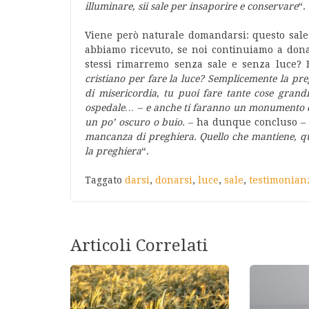
illuminare, sii sale per insaporire e conservare
“.
Viene però naturale domandarsi: questo sale
abbiamo ricevuto, se noi continuiamo a dona
stessi rimarremo senza sale e senza luce? E
cristiano per fare la luce? Semplicemente la pre
di misericordia, tu puoi fare tante cose grandi
ospedale… – e anche ti faranno un monumento da
un po’ oscuro o buio.
– ha dunque concluso –
mancanza di preghiera. Quello che mantiene, quel
la preghiera
“.
Taggato
darsi
,
donarsi
,
luce
,
sale
,
testimonian
Articoli Correlati