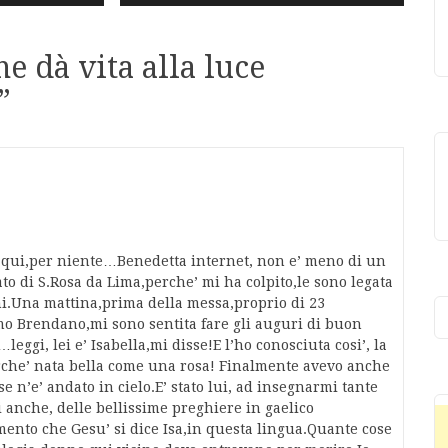
e dà vita alla luce
”
e qui,per niente…Benedetta internet, non e’ meno di un
to di S.Rosa da Lima,perche’ mi ha colpito,le sono legata
ni.Una mattina,prima della messa,proprio di 23
mo Brendano,mi sono sentita fare gli auguri di buon
ggi, lei e’ Isabella,mi disse!E l’ho conosciuta cosi’, la
rche’ nata bella come una rosa! Finalmente avevo anche
se n’e’ andato in cielo.E’ stato lui, ad insegnarmi tante
 anche, delle bellissime preghiere in gaelico
ento che Gesu’ si dice Isa,in questa lingua.Quante cose