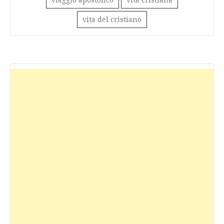
viaggio apostolico
vita cristiana
vita del cristiano