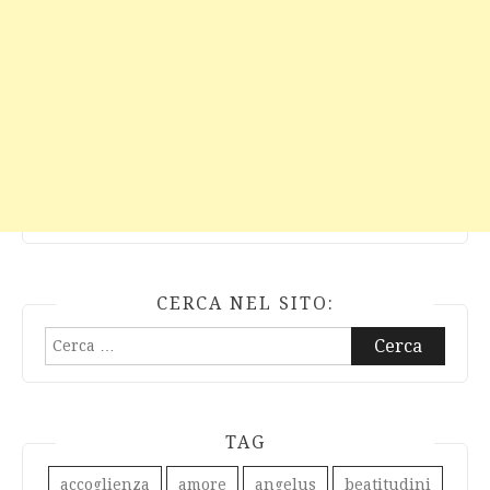
CERCA NEL SITO:
Ricerca
per:
TAG
accoglienza
amore
angelus
beatitudini