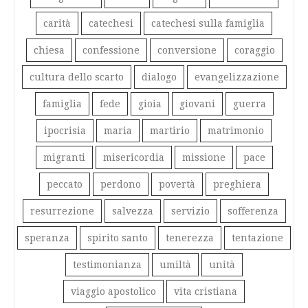
carità
catechesi
catechesi sulla famiglia
chiesa
confessione
conversione
coraggio
cultura dello scarto
dialogo
evangelizzazione
famiglia
fede
gioia
giovani
guerra
ipocrisia
maria
martirio
matrimonio
migranti
misericordia
missione
pace
peccato
perdono
povertà
preghiera
resurrezione
salvezza
servizio
sofferenza
speranza
spirito santo
tenerezza
tentazione
testimonianza
umiltà
unità
viaggio apostolico
vita cristiana