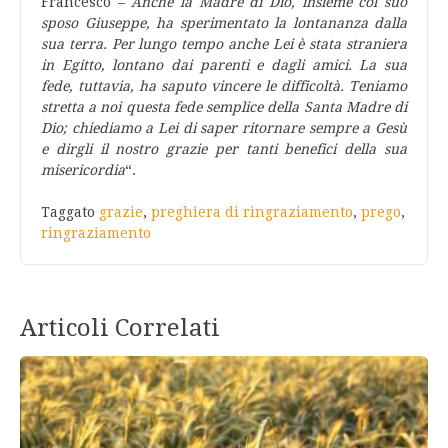
Francesco –
Anche la Madre di Dio, insieme col suo
sposo Giuseppe, ha sperimentato la lontananza dalla
sua terra. Per lungo tempo anche Lei è stata straniera
in Egitto, lontano dai parenti e dagli amici. La sua
fede, tuttavia, ha saputo vincere le difficoltà. Teniamo
stretta a noi questa fede semplice della Santa Madre di
Dio; chiediamo a Lei di saper ritornare sempre a Gesù
e dirgli il nostro grazie per tanti benefici della sua
misericordia
“.
Taggato
grazie
,
preghiera di ringraziamento
,
prego
,
ringraziamento
Articoli Correlati