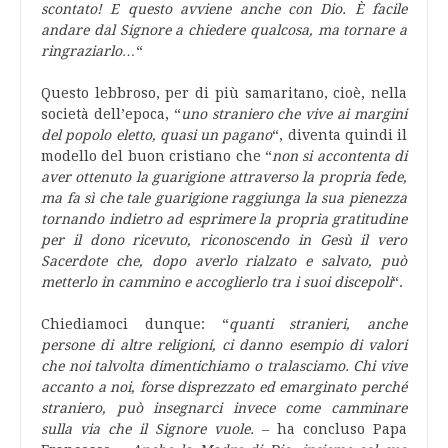
scontato! E questo avviene anche con Dio. È facile
andare dal Signore a chiedere qualcosa, ma tornare a
ringraziarlo…
“
Questo lebbroso, per di più samaritano, cioè, nella
società dell’epoca, “
uno straniero che vive ai margini
del popolo eletto, quasi un pagano
“, diventa quindi il
modello del buon cristiano che “
non si accontenta di
aver ottenuto la guarigione attraverso la propria fede,
ma fa sì che tale guarigione raggiunga la sua pienezza
tornando indietro ad esprimere la propria gratitudine
per il dono ricevuto, riconoscendo in Gesù il vero
Sacerdote che, dopo averlo rialzato e salvato, può
metterlo in cammino e accoglierlo tra i suoi discepoli
“.
Chiediamoci dunque: “
quanti stranieri, anche
persone di altre religioni, ci danno esempio di valori
che noi talvolta dimentichiamo o tralasciamo. Chi vive
accanto a noi, forse disprezzato ed emarginato perché
straniero, può insegnarci invece come camminare
sulla via che il Signore vuole.
– ha concluso Papa