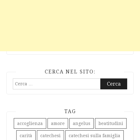
CERCA NEL SITO:
Ricerca
per:
TAG
accoglienza
amore
angelus
beatitudini
carità
catechesi
catechesi sulla famiglia