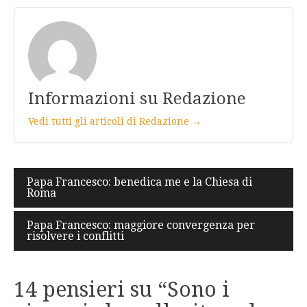
Informazioni su Redazione
Vedi tutti gli articoli di Redazione →
Navigazione
Papa Francesco: benedica me e la Chiesa di
Roma
articoli
Papa Francesco: maggiore convergenza per
risolvere i conflitti
14 pensieri su “
Sono i