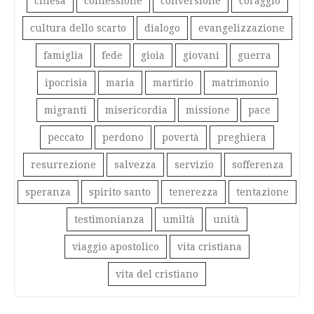
chiesa
confessione
conversione
coraggio
cultura dello scarto
dialogo
evangelizzazione
famiglia
fede
gioia
giovani
guerra
ipocrisia
maria
martirio
matrimonio
migranti
misericordia
missione
pace
peccato
perdono
povertà
preghiera
resurrezione
salvezza
servizio
sofferenza
speranza
spirito santo
tenerezza
tentazione
testimonianza
umiltà
unità
viaggio apostolico
vita cristiana
vita del cristiano