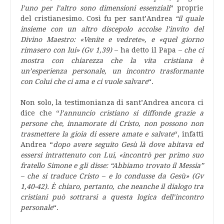
l’uno per l’altro sono dimensioni essenziali
” proprie
del cristianesimo. Così fu per sant’Andrea
“il quale
insieme con un altro discepolo accolse l’invito del
Divino Maestro: «Venite e vedrete», e «quel giorno
rimasero con lui» (Gv 1,39)
– ha detto il Papa –
che ci
mostra con chiarezza che la vita cristiana è
un’esperienza personale, un incontro trasformante
con Colui che ci ama e ci vuole salvare
“.
Non solo, la testimonianza di sant’Andrea ancora ci
dice che “
l’annuncio cristiano si diffonde grazie a
persone che, innamorate di Cristo, non possono non
trasmettere la gioia di essere amate e salvate
“, infatti
Andrea “
dopo avere seguito Gesù là dove abitava ed
essersi intrattenuto con Lui, «incontrò per primo suo
fratello Simone e gli disse: “Abbiamo trovato il Messia”
– che si traduce Cristo – e lo condusse da Gesù» (Gv
1,40-42). È chiaro, pertanto, che neanche il dialogo tra
cristiani può sottrarsi a questa logica dell’incontro
personale
“.