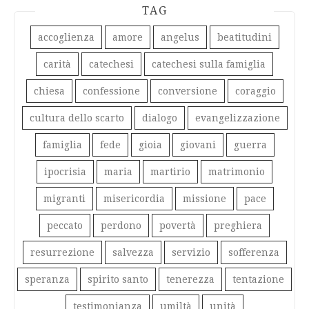
TAG
accoglienza
amore
angelus
beatitudini
carità
catechesi
catechesi sulla famiglia
chiesa
confessione
conversione
coraggio
cultura dello scarto
dialogo
evangelizzazione
famiglia
fede
gioia
giovani
guerra
ipocrisia
maria
martirio
matrimonio
migranti
misericordia
missione
pace
peccato
perdono
povertà
preghiera
resurrezione
salvezza
servizio
sofferenza
speranza
spirito santo
tenerezza
tentazione
testimonianza
umiltà
unità