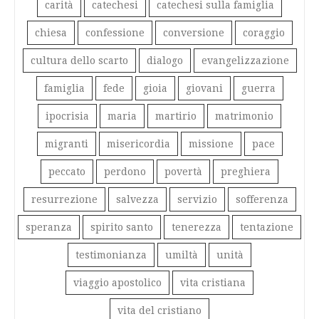
carità
catechesi
catechesi sulla famiglia
chiesa
confessione
conversione
coraggio
cultura dello scarto
dialogo
evangelizzazione
famiglia
fede
gioia
giovani
guerra
ipocrisia
maria
martirio
matrimonio
migranti
misericordia
missione
pace
peccato
perdono
povertà
preghiera
resurrezione
salvezza
servizio
sofferenza
speranza
spirito santo
tenerezza
tentazione
testimonianza
umiltà
unità
viaggio apostolico
vita cristiana
vita del cristiano