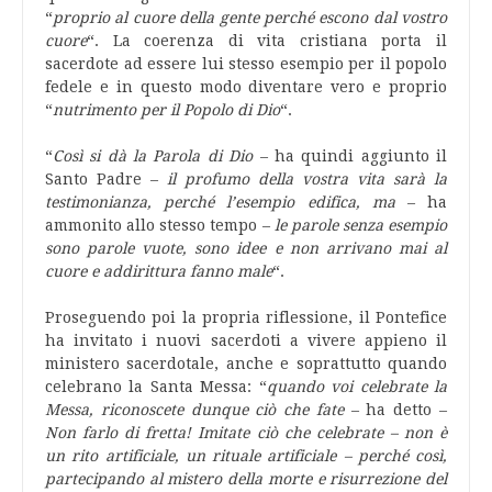
“
proprio al cuore della gente perché escono dal vostro
cuore
“. La coerenza di vita cristiana porta il
sacerdote ad essere lui stesso esempio per il popolo
fedele e in questo modo diventare vero e proprio
“
nutrimento per il Popolo di Dio
“.
“
Così si dà la Parola di Dio
– ha quindi aggiunto il
Santo Padre –
il profumo della vostra vita sarà la
testimonianza, perché l’esempio edifica, ma
– ha
ammonito allo stesso tempo –
le parole senza esempio
sono parole vuote, sono idee e non arrivano mai al
cuore e addirittura fanno male
“.
Proseguendo poi la propria riflessione, il Pontefice
ha invitato i nuovi sacerdoti a vivere appieno il
ministero sacerdotale, anche e soprattutto quando
celebrano la Santa Messa: “
quando voi celebrate la
Messa, riconoscete dunque ciò che fate
– ha detto –
Non farlo di fretta! Imitate ciò che celebrate – non è
un rito artificiale, un rituale artificiale – perché così,
partecipando al mistero della morte e risurrezione del