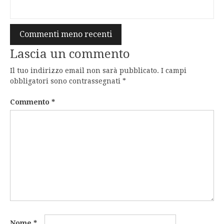
Navigazione
Commenti meno recenti
commenti
Lascia un commento
Il tuo indirizzo email non sarà pubblicato.
I campi
obbligatori sono contrassegnati
*
Commento
*
Nome
*