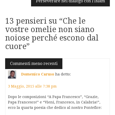
Perseverare nel dialogo con l’Islam
13 pensieri su “
Che le
vostre omelie non siano
noiose perché escono dal
cuore
”
Navigazione
Commenti meno recenti
commenti
Domenico Caruso
ha detto:
3 Maggio, 2015 alle 7:38 pm
Dopo le composizioni “A Papa Francesco”, “Grazie,
Papa Francesco!” e “Vieni, Francesco, in Calabria!”,
ecco la quarta poesia che dedico al nostro Pontefice: