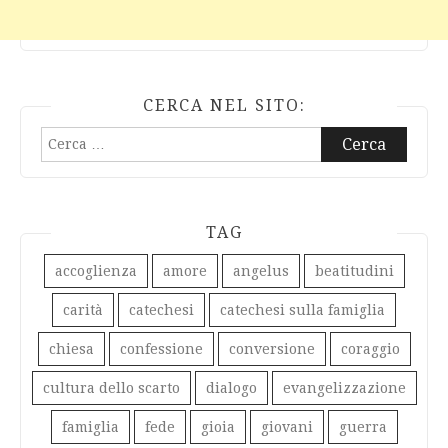
CERCA NEL SITO:
Ricerca
per:
TAG
accoglienza
amore
angelus
beatitudini
carità
catechesi
catechesi sulla famiglia
chiesa
confessione
conversione
coraggio
cultura dello scarto
dialogo
evangelizzazione
famiglia
fede
gioia
giovani
guerra