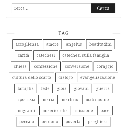
Ricerca
per:
TAG
accoglienza
amore
angelus
beatitudini
carità
catechesi
catechesi sulla famiglia
chiesa
confessione
conversione
coraggio
cultura dello scarto
dialogo
evangelizzazione
famiglia
fede
gioia
giovani
guerra
ipocrisia
maria
martirio
matrimonio
migranti
misericordia
missione
pace
peccato
perdono
povertà
preghiera