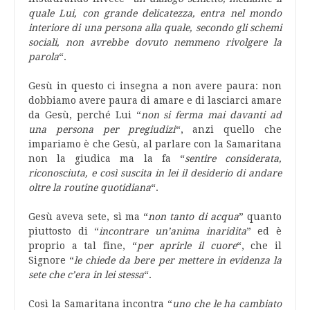
quale Lui, con grande delicatezza, entra nel mondo
interiore di una persona alla quale, secondo gli schemi
sociali, non avrebbe dovuto nemmeno rivolgere la
parola
“.
Gesù in questo ci insegna a non avere paura: non
dobbiamo avere paura di amare e di lasciarci amare
da Gesù, perché Lui “
non si ferma mai davanti ad
una persona per pregiudizi
“, anzi quello che
impariamo è che Gesù, al parlare con la Samaritana
non la giudica ma la fa “
sentire considerata,
riconosciuta, e così suscita in lei il desiderio di andare
oltre la routine quotidiana
“.
Gesù aveva sete, sì ma “
non tanto di acqua
” quanto
piuttosto di “
incontrare un’anima inaridita
” ed è
proprio a tal fine, “
per aprirle il cuore
“, che il
Signore “
le chiede da bere per mettere in evidenza la
sete che c’era in lei stessa
“.
Così la Samaritana incontra “
uno che le ha cambiato