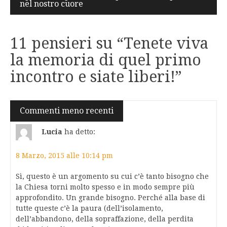
nel nostro cuore
11 pensieri su “
Tenete viva
la memoria di quel primo
incontro e siate liberi!
”
Navigazione
Commenti meno recenti
commenti
Lucia
ha detto:
8 Marzo, 2015 alle 10:14 pm
Sì, questo è un argomento su cui c’è tanto bisogno che
la Chiesa torni molto spesso e in modo sempre più
approfondito. Un grande bisogno. Perché alla base di
tutte queste c’è la paura (dell’isolamento,
dell’abbandono, della sopraffazione, della perdita