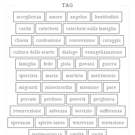
TAG
accoglienza
amore
angelus
beatitudini
carità
catechesi
catechesi sulla famiglia
chiesa
confessione
conversione
coraggio
cultura dello scarto
dialogo
evangelizzazione
famiglia
fede
gioia
giovani
guerra
ipocrisia
maria
martirio
matrimonio
migranti
misericordia
missione
pace
peccato
perdono
povertà
preghiera
resurrezione
salvezza
servizio
sofferenza
speranza
spirito santo
tenerezza
tentazione
testimonianza
umiltà
unità