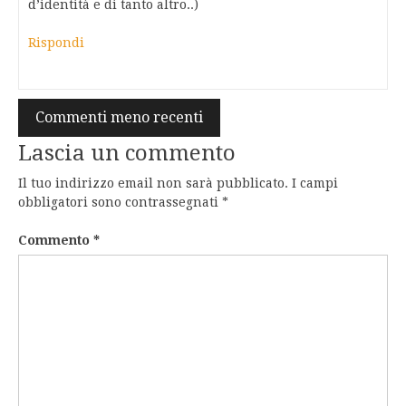
d’identità e di tanto altro..)
Rispondi
Navigazione
Commenti meno recenti
commenti
Lascia un commento
Il tuo indirizzo email non sarà pubblicato.
I campi
obbligatori sono contrassegnati
*
Commento
*