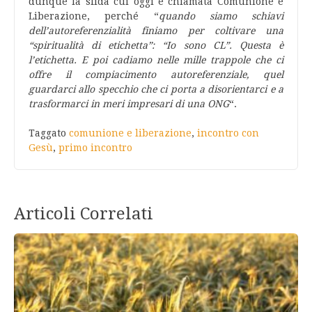
dunque la sfida cui oggi è chiamata Comunione e
Liberazione, perché “
quando siamo schiavi
dell’autoreferenzialità finiamo per coltivare una
“spiritualità di etichetta”: “Io sono CL”. Questa è
l’etichetta. E poi cadiamo nelle mille trappole che ci
offre il compiacimento autoreferenziale, quel
guardarci allo specchio che ci porta a disorientarci e a
trasformarci in meri impresari di una ONG
“.
Taggato
comunione e liberazione
,
incontro con
Gesù
,
primo incontro
Articoli Correlati