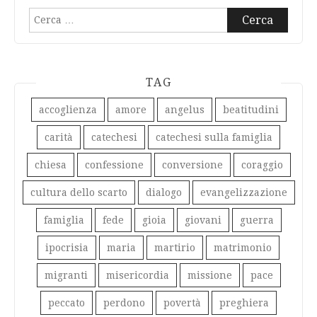
Ricerca
per:
TAG
accoglienza
amore
angelus
beatitudini
carità
catechesi
catechesi sulla famiglia
chiesa
confessione
conversione
coraggio
cultura dello scarto
dialogo
evangelizzazione
famiglia
fede
gioia
giovani
guerra
ipocrisia
maria
martirio
matrimonio
migranti
misericordia
missione
pace
peccato
perdono
povertà
preghiera