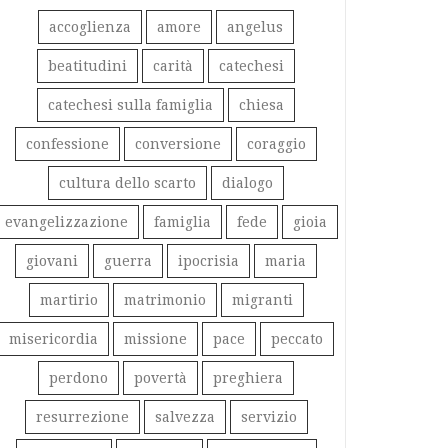
accoglienza
amore
angelus
beatitudini
carità
catechesi
catechesi sulla famiglia
chiesa
confessione
conversione
coraggio
cultura dello scarto
dialogo
evangelizzazione
famiglia
fede
gioia
giovani
guerra
ipocrisia
maria
martirio
matrimonio
migranti
misericordia
missione
pace
peccato
perdono
povertà
preghiera
resurrezione
salvezza
servizio