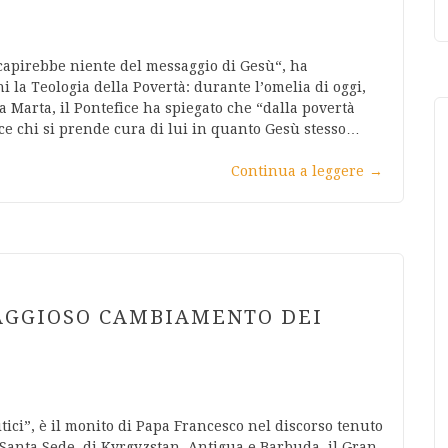
 capirebbe niente del messaggio di Gesù“, ha
i la Teologia della Povertà: durante l’omelia di oggi,
a Marta, il Pontefice ha spiegato che “dalla povertà
sce chi si prende cura di lui in quanto Gesù stesso…
Continua a leggere
→
AGGIOSO CAMBIAMENTO DEI
ici”, è il monito di Papa Francesco nel discorso tenuto
 Santa Sede, di Kyrgyzstan, Antigua e Barbuda, il Gran