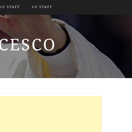
LO STAFF
LO STAFF
NCESCO