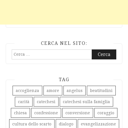
CERCA NEL SITO:
Ricerca
per:
TAG
accoglienza
amore
angelus
beatitudini
carità
catechesi
catechesi sulla famiglia
chiesa
confessione
conversione
coraggio
cultura dello scarto
dialogo
evangelizzazione