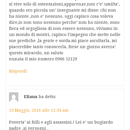
si vive solo di ostentazioni,apparenze,non c’e’ umilta’,
quando ero piccola un’ insegnante mi disse: chi non
ha niente ,non e’ nessuno. oggi capisco cosa voleva
dire,io non sono nessuno perche’ non ho niente, sono
fiera ed orgogliosa di non essere nessuno, viviamo in
un mondo di mostri, capisco l’impegno che mette nelle
sue prediche ,la gente e sorda.mi piace ascoltarla, mi
piacerebbe tanto conoscerla, forse un giorno averra’
questo miracolo, un saluto
nunzia il mio numero 0966 52129
Rispondi
Eliana
ha detto:
19 Maggio, 2016 alle 11:34 am
Poverta’ ai folli e agli assassini.! Lei e’ un bugiardo
padre .si vergogni…