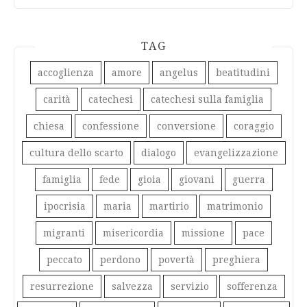
TAG
accoglienza
amore
angelus
beatitudini
carità
catechesi
catechesi sulla famiglia
chiesa
confessione
conversione
coraggio
cultura dello scarto
dialogo
evangelizzazione
famiglia
fede
gioia
giovani
guerra
ipocrisia
maria
martirio
matrimonio
migranti
misericordia
missione
pace
peccato
perdono
povertà
preghiera
resurrezione
salvezza
servizio
sofferenza