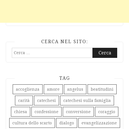
CERCA NEL SITO:
Ricerca
per:
TAG
accoglienza
amore
angelus
beatitudini
carità
catechesi
catechesi sulla famiglia
chiesa
confessione
conversione
coraggio
cultura dello scarto
dialogo
evangelizzazione