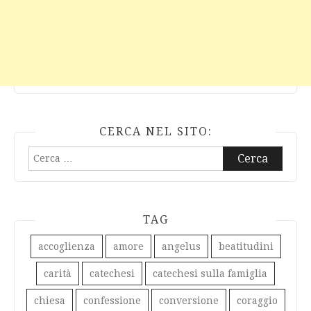
CERCA NEL SITO:
Ricerca
per:
TAG
accoglienza
amore
angelus
beatitudini
carità
catechesi
catechesi sulla famiglia
chiesa
confessione
conversione
coraggio