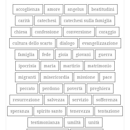
accoglienza
amore
angelus
beatitudini
carità
catechesi
catechesi sulla famiglia
chiesa
confessione
conversione
coraggio
cultura dello scarto
dialogo
evangelizzazione
famiglia
fede
gioia
giovani
guerra
ipocrisia
maria
martirio
matrimonio
migranti
misericordia
missione
pace
peccato
perdono
povertà
preghiera
resurrezione
salvezza
servizio
sofferenza
speranza
spirito santo
tenerezza
tentazione
testimonianza
umiltà
unità