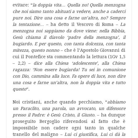
evitare: “
la doppia vita… Quella no! Quella menzogna
che noi siamo tanto abituati a vedere, anche a caderci
pure noi. Dire una cosa e farne un’altra, no? Sempre
la tentazione…
– ha detto il Vescovo di Roma –
La
menzogna noi sappiamo da dove viene: nella Bibbia,
Gesù chiama il diavolo ‘padre della menzogna’, il
bugiardo. E per questo, con tanta dolcezza, con tanta
mitezza, questo nonno
– che è l’Apostolo Giovanni di
cui il Pontefice sta commentando la lettura (1Gv 1,5
– 2,2) –
dice alla Chiesa ‘adolescente’, alla Chiesa
ragazza: ‘Non essere bugiarda! Tu sei in comunione
con Dio, cammina alla luce. Fa opere di luce, non dire
una cosa e farne un’altra, non la doppia vita e tutto
questo
“.
Noi cristiani, anche quando pecchiamo, “
abbiamo
un Paraclito, una parola, un avvocato, un difensore
presso il Padre: è Gesù Cristo, il Giusto.
– ha dunque
proseguito Bergoglio riferendosi al fatto che è
impossibile non cadere ogni tanto in qualche
tranello del maligno –
Lui ci giustifica, Lui ci dà la