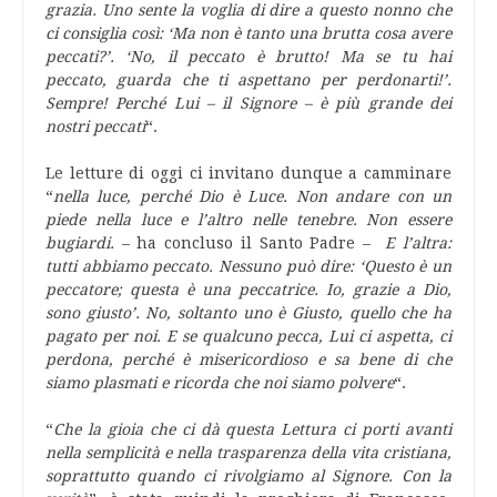
grazia. Uno sente la voglia di dire a questo nonno che
ci consiglia così: ‘Ma non è tanto una brutta cosa avere
peccati?’. ‘No, il peccato è brutto! Ma se tu hai
peccato, guarda che ti aspettano per perdonarti!’.
Sempre! Perché Lui – il Signore – è più grande dei
nostri peccati
“.
Le letture di oggi ci invitano dunque a camminare
“
nella luce, perché Dio è Luce. Non andare con un
piede nella luce e l’altro nelle tenebre. Non essere
bugiardi.
– ha concluso il Santo Padre –
E l’altra:
tutti abbiamo peccato. Nessuno può dire: ‘Questo è un
peccatore; questa è una peccatrice. Io, grazie a Dio,
sono giusto’. No, soltanto uno è Giusto, quello che ha
pagato per noi. E se qualcuno pecca, Lui ci aspetta, ci
perdona, perché è misericordioso e sa bene di che
siamo plasmati e ricorda che noi siamo polvere
“.
“
Che la gioia che ci dà questa Lettura ci porti avanti
nella semplicità e nella trasparenza della vita cristiana,
soprattutto quando ci rivolgiamo al Signore. Con la