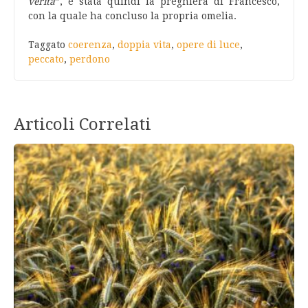
verità
”, è stata quindi la preghiera di Francesco,
con la quale ha concluso la propria omelia.
Taggato
coerenza
,
doppia vita
,
opere di luce
,
peccato
,
perdono
Articoli Correlati