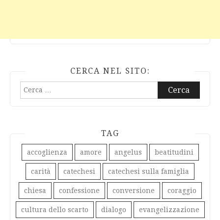
CERCA NEL SITO:
Ricerca
per:
TAG
accoglienza
amore
angelus
beatitudini
carità
catechesi
catechesi sulla famiglia
chiesa
confessione
conversione
coraggio
cultura dello scarto
dialogo
evangelizzazione