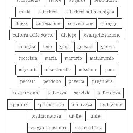
accoglienza
amore
angelus
beatitudini
carità
catechesi
catechesi sulla famiglia
chiesa
confessione
conversione
coraggio
cultura dello scarto
dialogo
evangelizzazione
famiglia
fede
gioia
giovani
guerra
ipocrisia
maria
martirio
matrimonio
migranti
misericordia
missione
pace
peccato
perdono
povertà
preghiera
resurrezione
salvezza
servizio
sofferenza
speranza
spirito santo
tenerezza
tentazione
testimonianza
umiltà
unità
viaggio apostolico
vita cristiana