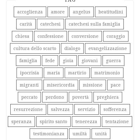
accoglienza
amore
angelus
beatitudini
carità
catechesi
catechesi sulla famiglia
chiesa
confessione
conversione
coraggio
cultura dello scarto
dialogo
evangelizzazione
famiglia
fede
gioia
giovani
guerra
ipocrisia
maria
martirio
matrimonio
migranti
misericordia
missione
pace
peccato
perdono
povertà
preghiera
resurrezione
salvezza
servizio
sofferenza
speranza
spirito santo
tenerezza
tentazione
testimonianza
umiltà
unità