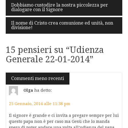
Navigazione
Dobbiamo custodire la nostra piccolezza per
dialogare con il Signore
articoli
Il nome di Cristo crea comunione ed unità, non
divisione!
15 pensieri su “
Udienza
Generale 22-01-2014
”
Navigazione
Commenti meno recenti
commenti
Olga
ha detto:
25 Gennaio, 2014 alle 11:38 pm
Il signore è grande e ci invita a pregare sempre per lui
questo papa non è per caso ma Gesù che lo manda
spero di poter andare una volta all’udienza del papa