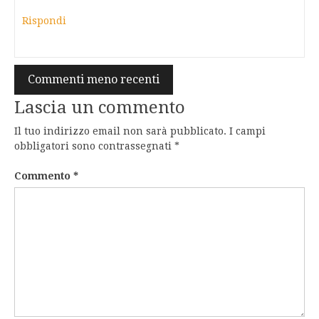
Rispondi
Navigazione
Commenti meno recenti
commenti
Lascia un commento
Il tuo indirizzo email non sarà pubblicato.
I campi
obbligatori sono contrassegnati
*
Commento
*