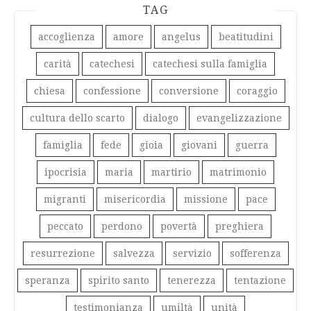
TAG
accoglienza
amore
angelus
beatitudini
carità
catechesi
catechesi sulla famiglia
chiesa
confessione
conversione
coraggio
cultura dello scarto
dialogo
evangelizzazione
famiglia
fede
gioia
giovani
guerra
ipocrisia
maria
martirio
matrimonio
migranti
misericordia
missione
pace
peccato
perdono
povertà
preghiera
resurrezione
salvezza
servizio
sofferenza
speranza
spirito santo
tenerezza
tentazione
testimonianza
umiltà
unità