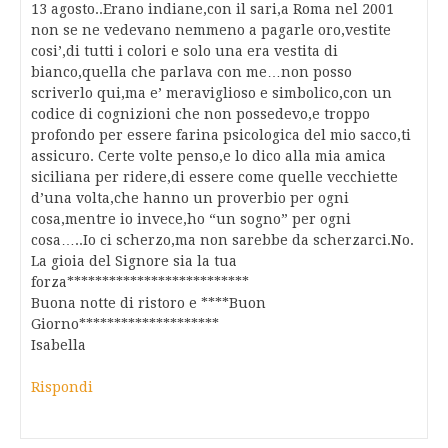
13 agosto..Erano indiane,con il sari,a Roma nel 2001
non se ne vedevano nemmeno a pagarle oro,vestite
cosi’,di tutti i colori e solo una era vestita di
bianco,quella che parlava con me…non posso
scriverlo qui,ma e’ meraviglioso e simbolico,con un
codice di cognizioni che non possedevo,e troppo
profondo per essere farina psicologica del mio sacco,ti
assicuro. Certe volte penso,e lo dico alla mia amica
siciliana per ridere,di essere come quelle vecchiette
d’una volta,che hanno un proverbio per ogni
cosa,mentre io invece,ho “un sogno” per ogni
cosa…..Io ci scherzo,ma non sarebbe da scherzarci.No.
La gioia del Signore sia la tua
forza**************************
Buona notte di ristoro e ****Buon
Giorno********************
Isabella
Rispondi