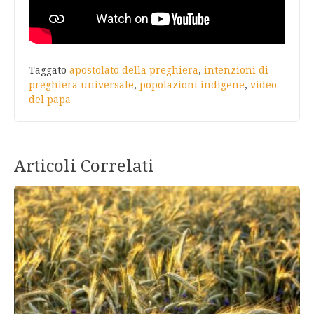
Taggato
apostolato della preghiera
,
intenzioni di
preghiera universale
,
popolazioni indigene
,
video
del papa
Articoli Correlati