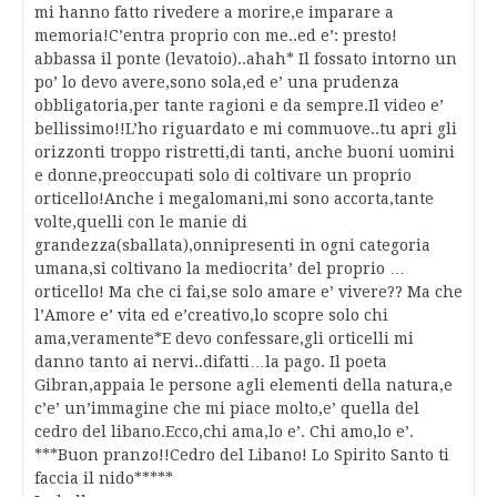
mi hanno fatto rivedere a morire,e imparare a
memoria!C’entra proprio con me..ed e’: presto!
abbassa il ponte (levatoio)..ahah* Il fossato intorno un
po’ lo devo avere,sono sola,ed e’ una prudenza
obbligatoria,per tante ragioni e da sempre.Il video e’
bellissimo!!L’ho riguardato e mi commuove..tu apri gli
orizzonti troppo ristretti,di tanti, anche buoni uomini
e donne,preoccupati solo di coltivare un proprio
orticello!Anche i megalomani,mi sono accorta,tante
volte,quelli con le manie di
grandezza(sballata),onnipresenti in ogni categoria
umana,si coltivano la mediocrita’ del proprio …
orticello! Ma che ci fai,se solo amare e’ vivere?? Ma che
l’Amore e’ vita ed e’creativo,lo scopre solo chi
ama,veramente*E devo confessare,gli orticelli mi
danno tanto ai nervi..difatti…la pago. Il poeta
Gibran,appaia le persone agli elementi della natura,e
c’e’ un’immagine che mi piace molto,e’ quella del
cedro del libano.Ecco,chi ama,lo e’. Chi amo,lo e’.
***Buon pranzo!!Cedro del Libano! Lo Spirito Santo ti
faccia il nido*****