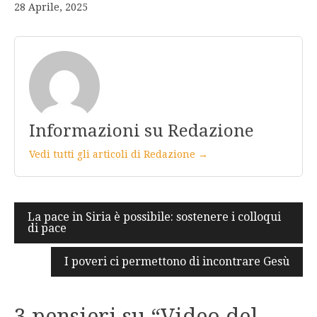
28 Aprile, 2025
Informazioni su Redazione
Vedi tutti gli articoli di Redazione →
Navigazione
La pace in Siria è possibile: sostenere i colloqui
di pace
articoli
I poveri ci permettono di incontrare Gesù
3 pensieri su “
Video del