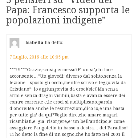
Papa: Francesco supporta le
popolazioni indigene
”
Isabella
ha detto:
7 Luglio, 2016 alle 10:05 pm
***!!!***Grazie,scusi,permesso?E’ un si’,chi tace
acconsente…*Un giovedi’ diverso dal solito,senza la
lezione…sposto gli occhi,mentre scrivo e leggo:vita da
Cristiano”; io aggiungo:vita da eroe!(sic!)Ma senza
armi e senza draghi visibili,basta e avanza essere dei
contro corrente e,le croci si moltiplicano,parola
d’onore!Ma anche le resurrezioni,dico io,e una basta
per tutte,gia’ da qui*Voglio dire,che amare,magari
ricambiati,e’ gia’ risorgere,e’ un bell’anticipo,e’ come
assaggiare l’angoletto in basso a destra… del Paradiso!
Ti ho detto la fine di un sogno,che ho fatto nel 2001 il